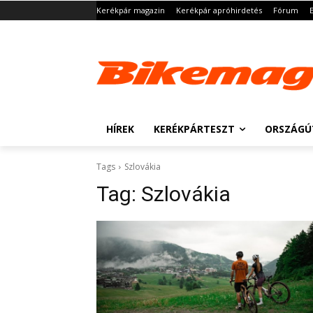
Kerékpár magazin
Kerékpár apróhirdetés
Fórum
HÍREK
KERÉKPÁRTESZT
ORSZÁGÚ
Tags
Szlovákia
Tag:
Szlovákia