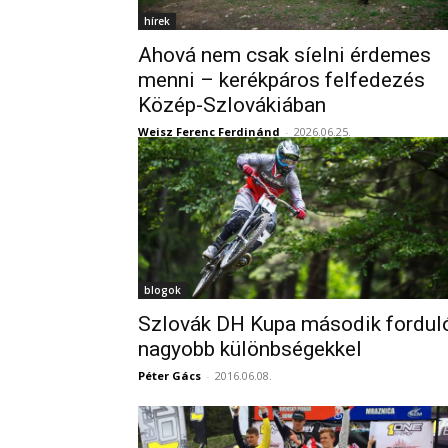
hírek
Ahová nem csak síelni érdemes
menni – kerékpáros felfedezés
Közép-Szlovákiában
Weisz Ferenc Ferdinánd
-
2026.06.25.
blogok
Szlovák DH Kupa második fordul
nagyobb különbségekkel
Péter Gács
-
2016.06.08.