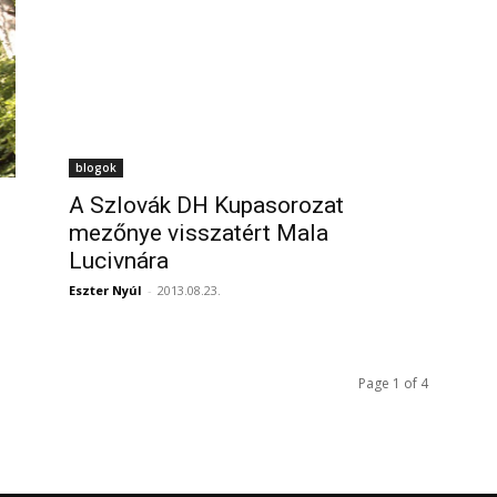
blogok
A Szlovák DH Kupasorozat
mezőnye visszatért Mala
Lucivnára
Eszter Nyúl
-
2013.08.23.
Page 1 of 4