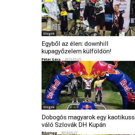
blogok
Egyből az élen: downhill
kupagyőzelem külföldön!
Péter Gács
-
2015.05.05.
blogok
Dobogós magyarok egy kaotikuss
váló Szlovák DH Kupán
Bikemag
-
2014.05.27.