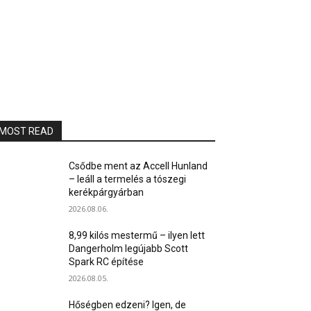
MOST READ
Csődbe ment az Accell Hunland
– leáll a termelés a tószegi
kerékpárgyárban
2026.08.06.
8,99 kilós mestermű – ilyen lett
Dangerholm legújabb Scott
Spark RC építése
2026.08.05.
Hőségben edzeni? Igen, de