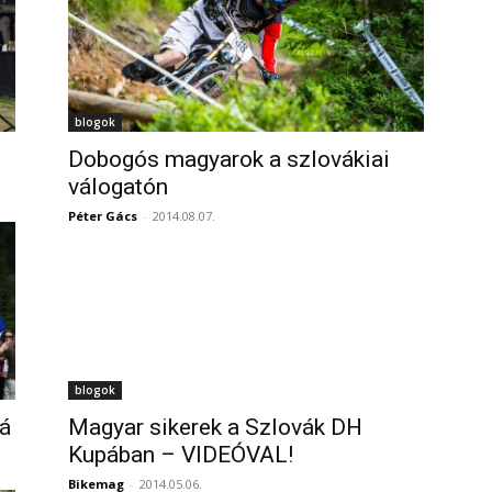
blogok
Dobogós magyarok a szlovákiai
válogatón
Péter Gács
-
2014.08.07.
blogok
á
Magyar sikerek a Szlovák DH
Kupában – VIDEÓVAL!
Bikemag
-
2014.05.06.