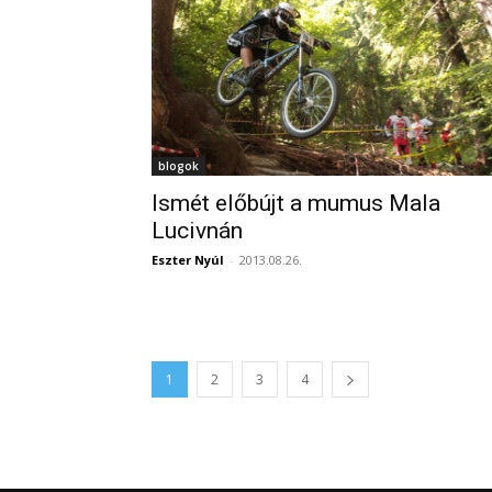
blogok
Ismét előbújt a mumus Mala
Lucivnán
Eszter Nyúl
-
2013.08.26.
1
2
3
4