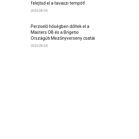
felejtsd el a tavaszi tempót!
2026.08.04.
Perzselő hőségben dőltek el a
Masters OB és a Brigetio
Országúti Mezőnyverseny csatái
2026.08.04.