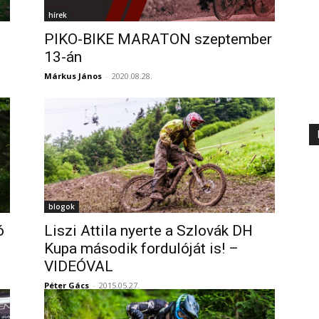
hírek
PIKO-BIKE MARATON szeptember
13-án
Márkus János
-
2020.08.28.
blogok
ó
Liszi Attila nyerte a Szlovák DH
Kupa második fordulóját is! –
VIDEÓVAL
Péter Gács
-
2015.05.27.