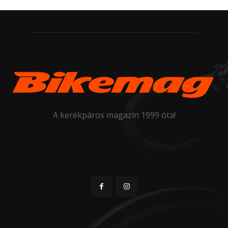
A kerékpáros magazin 1999 óta!