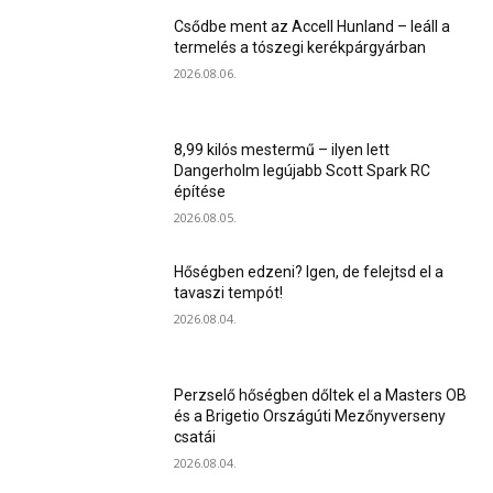
Csődbe ment az Accell Hunland – leáll a
termelés a tószegi kerékpárgyárban
2026.08.06.
8,99 kilós mestermű – ilyen lett
Dangerholm legújabb Scott Spark RC
építése
2026.08.05.
Hőségben edzeni? Igen, de felejtsd el a
tavaszi tempót!
2026.08.04.
Perzselő hőségben dőltek el a Masters OB
és a Brigetio Országúti Mezőnyverseny
csatái
2026.08.04.