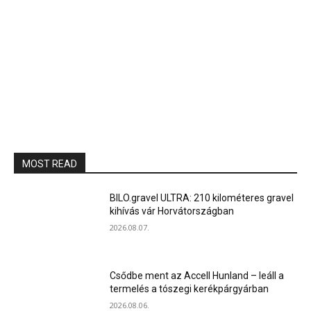
MOST READ
BILO.gravel ULTRA: 210 kilométeres gravel
kihívás vár Horvátországban
2026.08.07.
Csődbe ment az Accell Hunland – leáll a
termelés a tószegi kerékpárgyárban
2026.08.06.