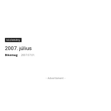
közlemény
2007. július
Bikemag
-
2007.07.01.
- Advertisment -