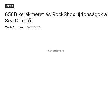
hírek
650B kerékméret és RockShox újdonságok a
Sea Otterről
Tóth András
-
2012.04.25.
- Advertisment -