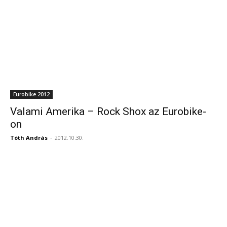
Eurobike 2012
Valami Amerika – Rock Shox az Eurobike-
on
Tóth András
-
2012.10.30.