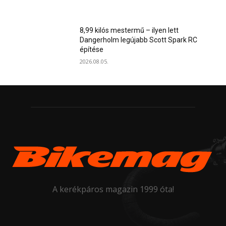
8,99 kilós mestermű – ilyen lett
Dangerholm legújabb Scott Spark RC
építése
2026.08.05.
A kerékpáros magazin 1999 óta!