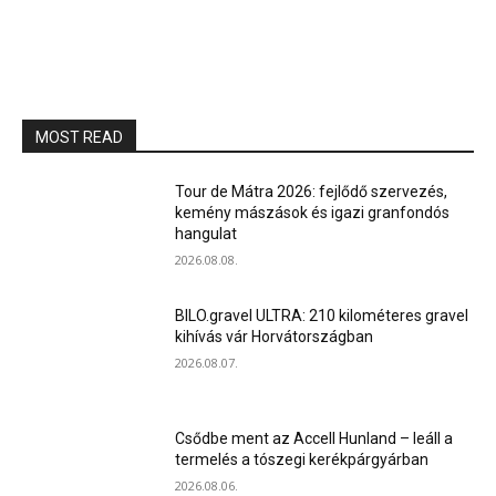
MOST READ
Tour de Mátra 2026: fejlődő szervezés,
kemény mászások és igazi granfondós
hangulat
2026.08.08.
BILO.gravel ULTRA: 210 kilométeres gravel
kihívás vár Horvátországban
2026.08.07.
Csődbe ment az Accell Hunland – leáll a
termelés a tószegi kerékpárgyárban
2026.08.06.