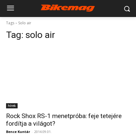
Tags
Solo air
Tag:
solo air
hírek
Rock Shox RS-1 menetpróba: feje tetejére
fordítja a világot?
Bence Kuntár
-
2014.09.01.