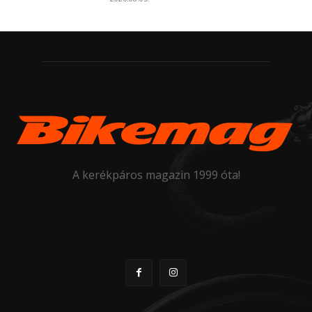
A kerékpáros magazin 1999 óta!