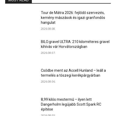
MOST READ
Tour de Mátra 2026: fejlődő szervezés,
kemény mászások és igazi granfondós
hangulat
2026.08.08.
BILO.gravel ULTRA: 210 kilométeres gravel
kihívás vár Horvátországban
2026.08.07.
Csődbe ment az Accell Hunland – leáll a
termelés a tószegi kerékpárgyárban
2026.08.06.
8,99 kilós mestermű – ilyen lett
Dangerholm legújabb Scott Spark RC
építése
2026.08.05.