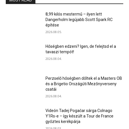
MOST READ
8,99 kilós mestermű – ilyen lett
Dangerholm legújabb Scott Spark RC
építése
2026.08.05.
Hőségben edzeni? Igen, de felejtsd el a
tavaszi tempót!
2026.08.04.
Perzselő hőségben dőltek el a Masters OB
és a Brigetio Országúti Mezőnyverseny
csatái
2026.08.04.
Videón Tadej Pogačar sárga Colnago
Y1Rs-e – így készült a Tour de France
győztes kerékpárja
2026.08.03.