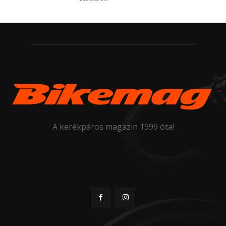
A kerékpáros magazin 1999 óta!