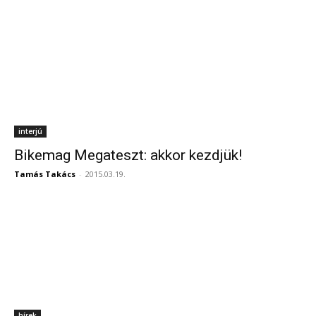
interjú
Bikemag Megateszt: akkor kezdjük!
Tamás Takács
-
2015.03.19.
hírek