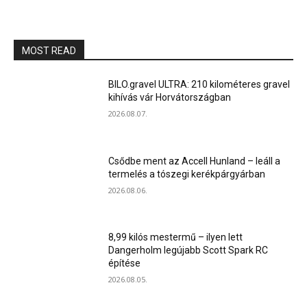
MOST READ
BILO.gravel ULTRA: 210 kilométeres gravel
kihívás vár Horvátországban
2026.08.07.
Csődbe ment az Accell Hunland – leáll a
termelés a tószegi kerékpárgyárban
2026.08.06.
8,99 kilós mestermű – ilyen lett
Dangerholm legújabb Scott Spark RC
építése
2026.08.05.