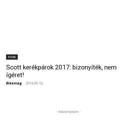
hírek
Scott kerékpárok 2017: bizonyíték, nem
ígéret!
Bikemag
-
2016.09.16.
- Advertisment -