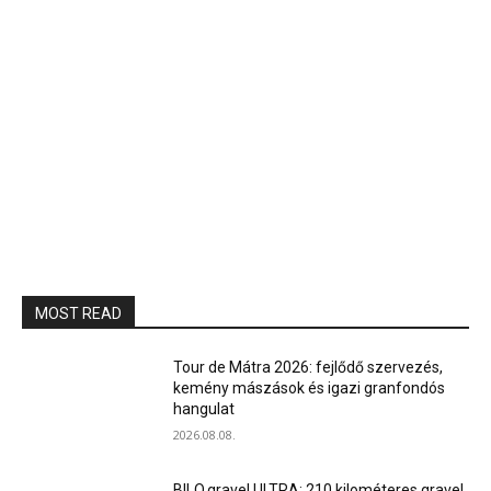
MOST READ
Tour de Mátra 2026: fejlődő szervezés,
kemény mászások és igazi granfondós
hangulat
2026.08.08.
BILO.gravel ULTRA: 210 kilométeres gravel