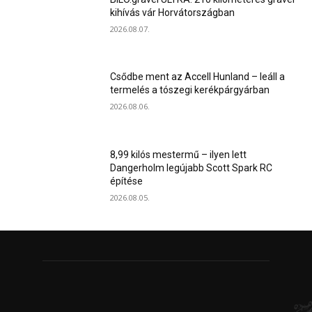
kihívás vár Horvátországban
2026.08.07.
Csődbe ment az Accell Hunland – leáll a
termelés a tószegi kerékpárgyárban
2026.08.06.
8,99 kilós mestermű – ilyen lett
Dangerholm legújabb Scott Spark RC
építése
2026.08.05.