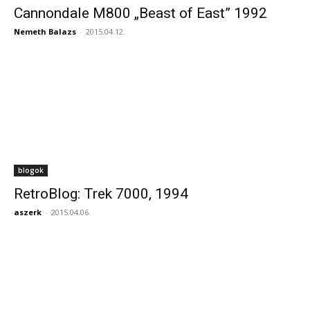
Cannondale M800 „Beast of East” 1992
Nemeth Balazs
-
2015.04.12.
blogok
RetroBlog: Trek 7000, 1994
aszerk
-
2015.04.06.