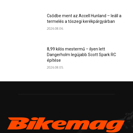
Csődbe ment az Accell Hunland – leáll a
termelés a tószegi kerékpárgyárban
2026.08.06.
8,99 kilós mestermű – ilyen lett
Dangerholm legújabb Scott Spark RC
építése
2026.08.05.