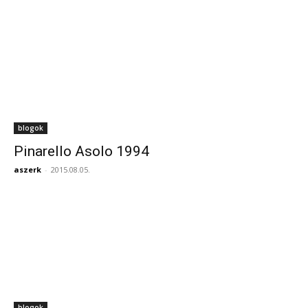
blogok
Pinarello Asolo 1994
aszerk
-
2015.08.05.
blogok