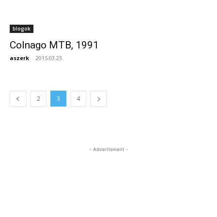
blogok
Colnago MTB, 1991
aszerk
-
2015.03.23.
2
3
4
- Advertisment -