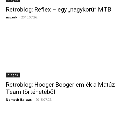
Retroblog: Reflex – egy „nagykorú” MTB
aszerk
-
2015.07.26.
blogok
Retroblog: Hooger Booger emlék a Matúz
Team történetéből
Nemeth Balazs
-
2015.07.02.