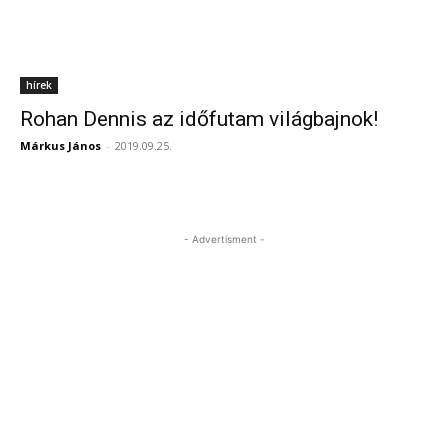
hírek
Rohan Dennis az időfutam világbajnok!
Márkus János
-
2019.09.25.
- Advertisment -