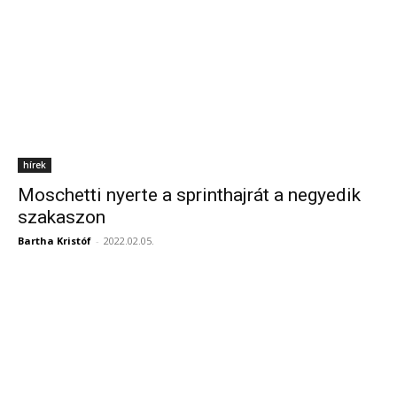
hírek
Moschetti nyerte a sprinthajrát a negyedik
szakaszon
Bartha Kristóf
-
2022.02.05.