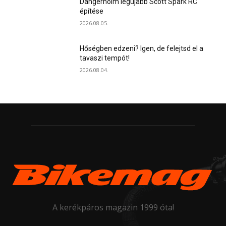
Dangerholm legújabb Scott Spark RC
építése
2026.08.05.
Hőségben edzeni? Igen, de felejtsd el a
tavaszi tempót!
2026.08.04.
A kerékpáros magazin 1999 óta!