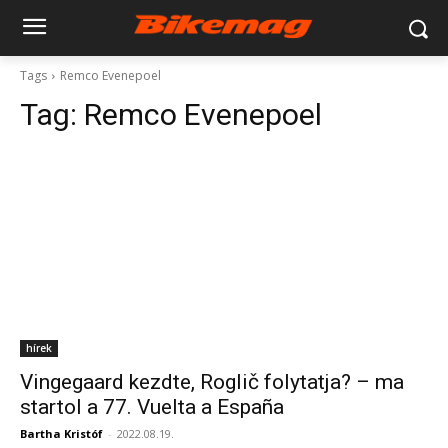
Tags
Remco Evenepoel
Tag:
Remco Evenepoel
hírek
Vingegaard kezdte, Roglič folytatja? – ma
startol a 77. Vuelta a España
Bartha Kristóf
-
2022.08.19.