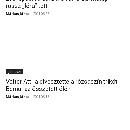
rossz „lóra” tett
Márkus János
-
2021.05.27.
giro 2021
Valter Attila elvesztette a rózsaszín trikót,
Bernal az összetett élén
Márkus János
-
2021.05.16.