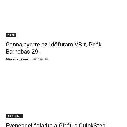
hírek
Ganna nyerte az időfutam VB-t, Peák
Barnabás 29.
Márkus János
-
2021.09.19.
giro 2021
Evenepoel feladta a Girót, a QuickStep