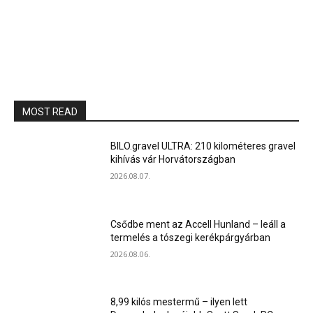
MOST READ
BILO.gravel ULTRA: 210 kilométeres gravel
kihívás vár Horvátországban
2026.08.07.
Csődbe ment az Accell Hunland – leáll a
termelés a tószegi kerékpárgyárban
2026.08.06.
8,99 kilós mestermű – ilyen lett