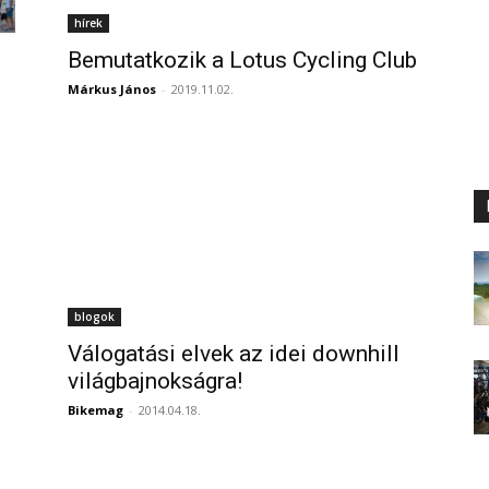
hírek
Bemutatkozik a Lotus Cycling Club
Márkus János
-
2019.11.02.
blogok
Válogatási elvek az idei downhill
világbajnokságra!
Bikemag
-
2014.04.18.