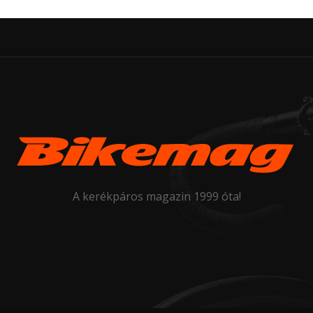
A kerékpáros magazin 1999 óta!