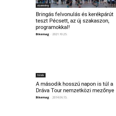
esemény
Bringás felvonulás és kerékpárút
teszt Pécsett, az új szakaszon,
programokkal!
Bikemag
-
2021.10.25.
hírek
A második hosszú napon is túl a
Dráva Tour nemzetközi mezőnye
Bikemag
-
2014.06.15.