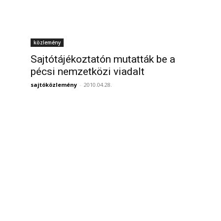
közlemény
Sajtótájékoztatón mutatták be a
pécsi nemzetközi viadalt
sajtóközlemény
-
2010.04.28.