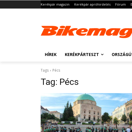
Kerékpár magazin
Kerékpár apróhirdetés
Fórum
HÍREK
KERÉKPÁRTESZT
ORSZÁGÚ
Tags
Pécs
Tag:
Pécs