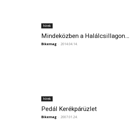
hírek
Mindeközben a Halálcsillagon…
Bikemag
-
2014.04.14.
hírek
Pedál Kerékpárüzlet
Bikemag
-
2007.01.24.