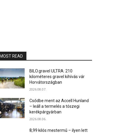
MOST READ
BILO.gravel ULTRA: 210
kilométeres gravel kihívás vár
Horvátországban
2026.08.07.
Csődbe ment az Accell Hunland
– leáll a termelés a tószegi
kerékpárgyárban
2026.08.06.
8,99 kilós mestermű – ilyen lett