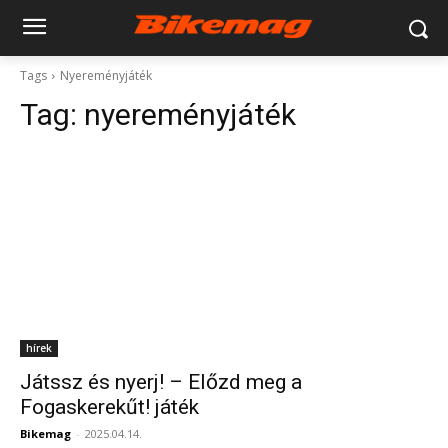
Tags
Nyereményjáték
Tag:
nyereményjáték
hírek
Játssz és nyerj! – Előzd meg a
Fogaskerekűt! játék
Bikemag
-
2025.04.14.