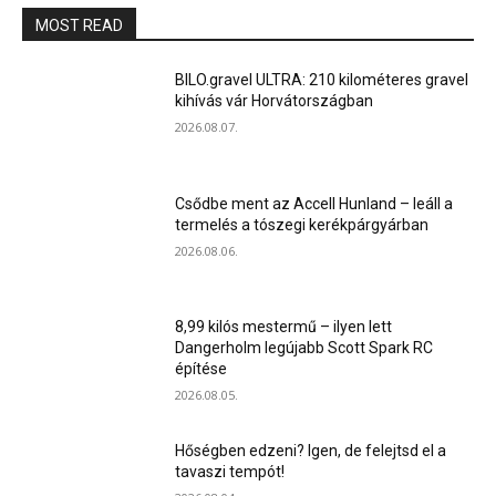
MOST READ
BILO.gravel ULTRA: 210 kilométeres gravel
kihívás vár Horvátországban
2026.08.07.
Csődbe ment az Accell Hunland – leáll a
termelés a tószegi kerékpárgyárban
2026.08.06.
8,99 kilós mestermű – ilyen lett
Dangerholm legújabb Scott Spark RC
építése
2026.08.05.
Hőségben edzeni? Igen, de felejtsd el a
tavaszi tempót!