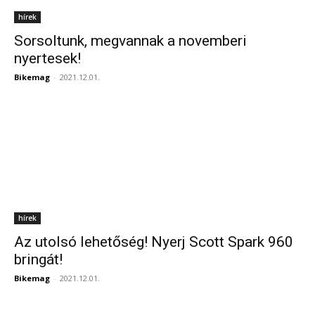
hírek
Sorsoltunk, megvannak a novemberi
nyertesek!
Bikemag
-
2021.12.01.
hírek
Az utolsó lehetőség! Nyerj Scott Spark 960
bringát!
Bikemag
-
2021.12.01.