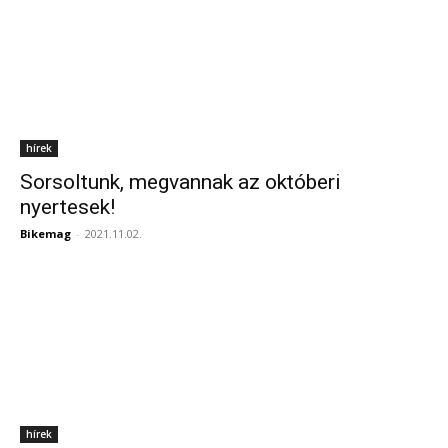
hírek
Sorsoltunk, megvannak az októberi
nyertesek!
Bikemag
-
2021.11.02.
hírek