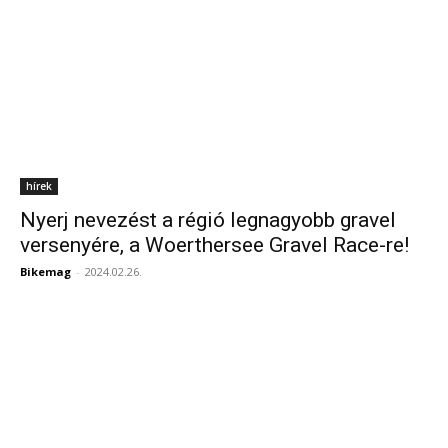
hírek
Nyerj nevezést a régió legnagyobb gravel
versenyére, a Woerthersee Gravel Race-re!
Bikemag
-
2024.02.26.