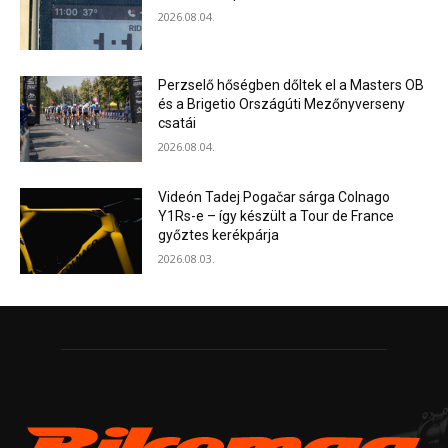
2026.08.04.
Perzselő hőségben dőltek el a Masters OB
és a Brigetio Országúti Mezőnyverseny
csatái
2026.08.04.
Videón Tadej Pogačar sárga Colnago
Y1Rs-e – így készült a Tour de France
győztes kerékpárja
2026.08.03.