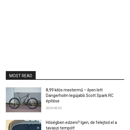
MOST READ
8,99 kilós mestermű – ilyen lett
Dangerholm legújabb Scott Spark RC
építése
2026.08.05.
Hőségben edzeni? Igen, de felejtsd el a
tavaszi tempót!