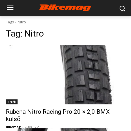
Tags
Nitro
Tag:
Nitro
kerék
Rubena Nitro Racing Pro 20 × 2,0 BMX
külső
Bikemag
-
2008.07.29.