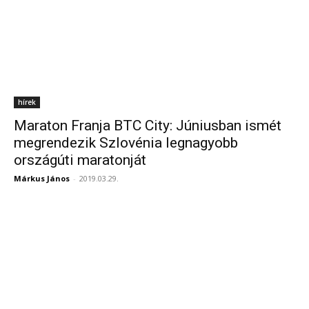
hírek
Maraton Franja BTC City: Júniusban ismét
megrendezik Szlovénia legnagyobb
országúti maratonját
Márkus János
-
2019.03.29.