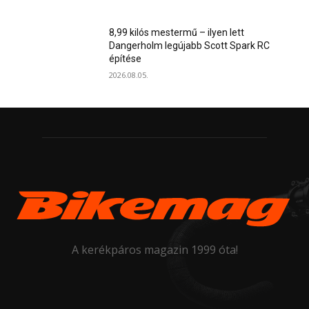
8,99 kilós mestermű – ilyen lett
Dangerholm legújabb Scott Spark RC
építése
2026.08.05.
A kerékpáros magazin 1999 óta!