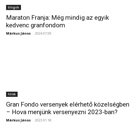
blogok
Maraton Franja: Még mindig az egyik
kedvenc granfondom
Márkus János
-
2024.07.09.
hírek
Gran Fondo versenyek elérhető közelségben
– Hova menjünk versenyezni 2023-ban?
Márkus János
-
2023.01.18.