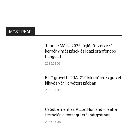
MOST READ
Tour de Mátra 2026: fejlődő szervezés,
kemény mászások és igazi granfondós
hangulat
2026.08.08.
BILO.gravel ULTRA: 210 kilométeres gravel
kihívás vár Horvátországban
2026.08.07.
Csődbe ment az Accell Hunland – leáll a
termelés a tószegi kerékpárgyárban
2026.08.06.