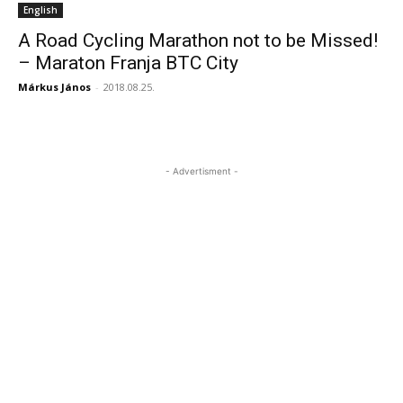
English
A Road Cycling Marathon not to be Missed!
– Maraton Franja BTC City
Márkus János
-
2018.08.25.
- Advertisment -