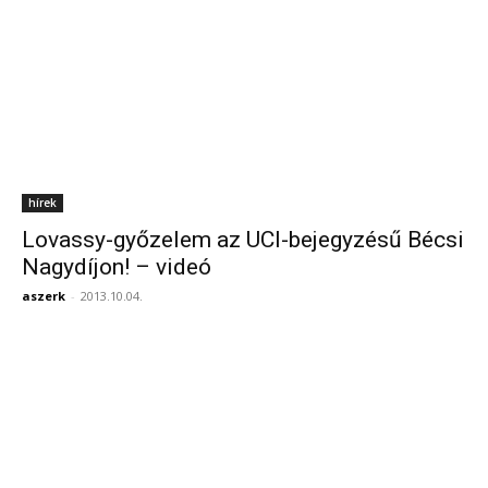
hírek
Lovassy-győzelem az UCI-bejegyzésű Bécsi
Nagydíjon! – videó
aszerk
-
2013.10.04.