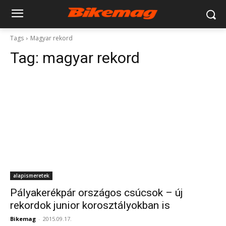
Tags
Magyar rekord
Tag:
magyar rekord
alapismeretek
Pályakerékpár országos csúcsok – új
rekordok junior korosztályokban is
Bikemag
-
2015.09.17.