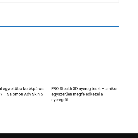
ál egyre több kerékpáros
PRO Stealth 3D nyereg teszt – amikor
t? – Salomon Adv Skin 5
egyszerűen megfeledkezel a
nyeregről