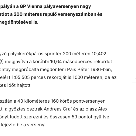
apályán a GP Vienna pályaversenyen nagy
ordot a 200 méteres repülő versenyszámban és
egdöntésével is.
yző pályakerékpáros sprinter 200 méteren 10,402
 (!) megjavítva a korábbi 10,64 másodperces rekordot
zalontay megpróbálta megdönteni Pais Péter 1986-ban,
elért 1:05,505 perces rekordját is 1000 méteren, de ez
es időt hajtott.
ztián a 40 kilométeres 160 körös pontversenyen
tt, a győztes osztrák Andreas Graf és az olasz Alex
őnyt tudott szerezni és összesen 59 pontot gyűjtve
fejezte be a versenyt.