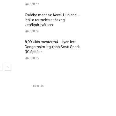
2026.08.07.
Csődbe ment az Accell Hunland –
leáll a termelés a tószegi
kerékpárgyárban
2026.08.06.
8,99 kilós mestermű – ilyen lett
Dangerholm legújabb Scott Spark
RC építése
2026.08.05.
- Hirdetés -