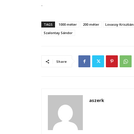
.
TAGS
1000 méter
200 méter
Lovassy Krisztián
Szalontay Sándor
Share
aszerk