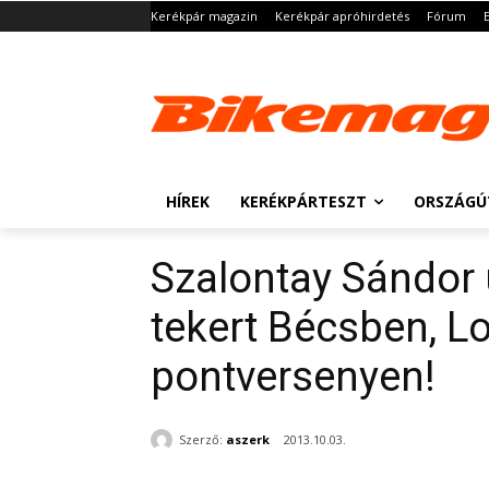
Kerékpár magazin
Kerékpár apróhirdetés
Fórum
HÍREK
KERÉKPÁRTESZT
ORSZÁGÚ
Szalontay Sándor 
tekert Bécsben, L
pontversenyen!
Szerző:
aszerk
2013.10.03.