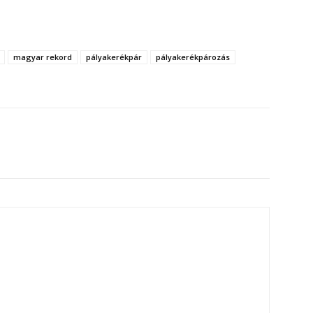
magyar rekord
pályakerékpár
pályakerékpározás