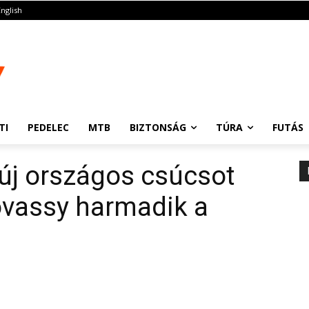
English
TI
PEDELEC
MTB
BIZTONSÁG
TÚRA
FUTÁS
új országos csúcsot
ovassy harmadik a