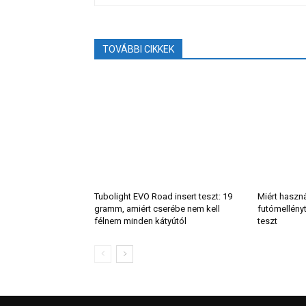
TOVÁBBI CIKKEK
Tubolight EVO Road insert teszt: 19
Miért haszn
gramm, amiért cserébe nem kell
futómellény
félnem minden kátyútól
teszt