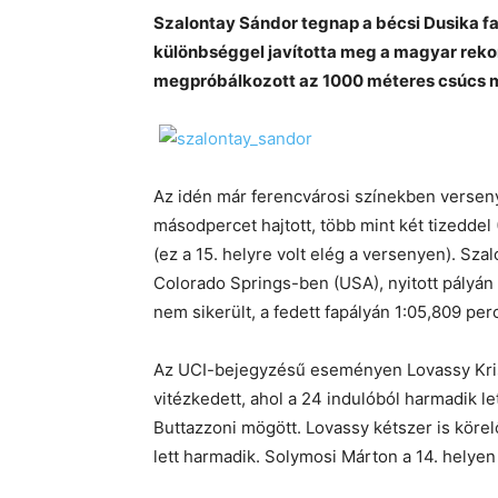
Szalontay Sándor tegnap a bécsi Dusika f
különbséggel javította meg a magyar rek
megpróbálkozott az 1000 méteres csúcs m
Az idén már ferencvárosi színekben versen
másodpercet hajtott, több mint két tizeddel
(ez a 15. helyre volt elég a versenyen). S
Colorado Springs-ben (USA), nyitott pályán 
nem sikerült, a fedett fapályán 1:05,809 perc
Az UCI-bejegyzésű eseményen Lovassy Kris
vitézkedett, ahol a 24 indulóból harmadik le
Buttazzoni mögött. Lovassy kétszer is körel
lett harmadik. Solymosi Márton a 14. helyen 