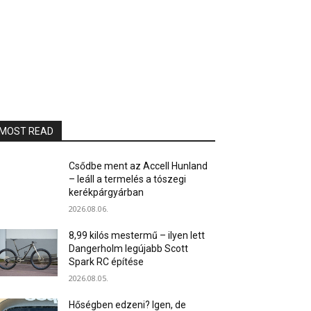
MOST READ
Csődbe ment az Accell Hunland
– leáll a termelés a tószegi
kerékpárgyárban
2026.08.06.
8,99 kilós mestermű – ilyen lett
Dangerholm legújabb Scott
Spark RC építése
2026.08.05.
Hőségben edzeni? Igen, de