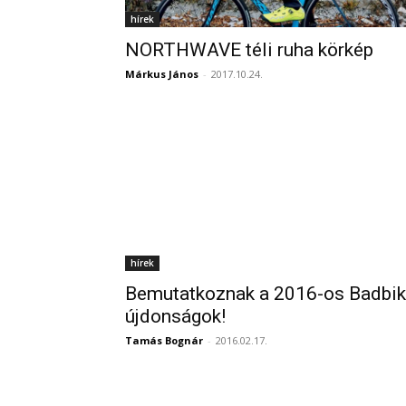
hírek
NORTHWAVE téli ruha körkép
Márkus János
-
2017.10.24.
hírek
Bemutatkoznak a 2016-os Badbi
újdonságok!
Tamás Bognár
-
2016.02.17.