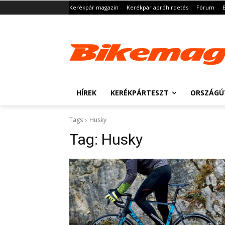
Kerékpár magazin
Kerékpár apróhirdetés
Fórum
HÍREK
KERÉKPÁRTESZT
ORSZÁGÚ
Tags
Husky
Tag:
Husky