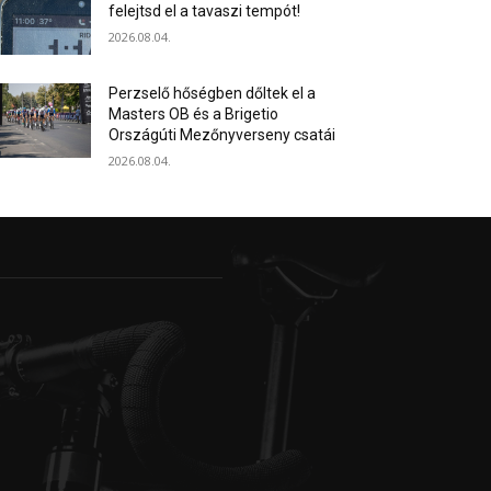
felejtsd el a tavaszi tempót!
2026.08.04.
Perzselő hőségben dőltek el a
Masters OB és a Brigetio
Országúti Mezőnyverseny csatái
2026.08.04.