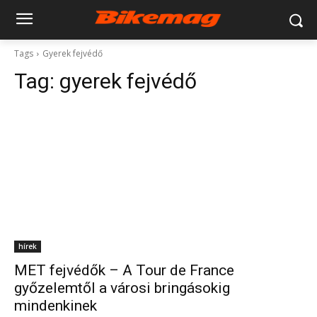
Tags
Gyerek fejvédő
Tag:
gyerek fejvédő
hírek
MET fejvédők – A Tour de France
győzelemtől a városi bringásokig
mindenkinek