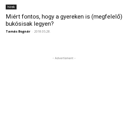
hírek
Miért fontos, hogy a gyereken is (megfelelő)
bukósisak legyen?
Tamás Bognár
-
2018.05.28.
- Advertisment -