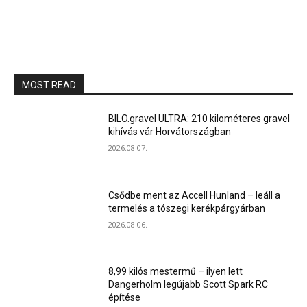
MOST READ
BILO.gravel ULTRA: 210 kilométeres gravel
kihívás vár Horvátországban
2026.08.07.
Csődbe ment az Accell Hunland – leáll a
termelés a tószegi kerékpárgyárban
2026.08.06.
8,99 kilós mestermű – ilyen lett
Dangerholm legújabb Scott Spark RC
építése