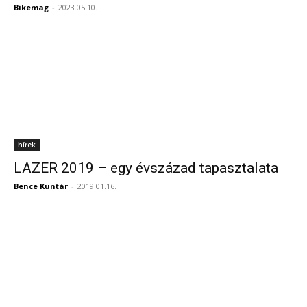
Bikemag
-
2023.05.10.
hírek
LAZER 2019 – egy évszázad tapasztalata
Bence Kuntár
-
2019.01.16.