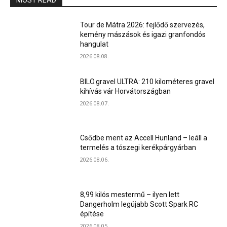
MOST READ
Tour de Mátra 2026: fejlődő szervezés,
kemény mászások és igazi granfondós
hangulat
2026.08.08.
BILO.gravel ULTRA: 210 kilométeres gravel
kihívás vár Horvátországban
2026.08.07.
Csődbe ment az Accell Hunland – leáll a
termelés a tószegi kerékpárgyárban
2026.08.06.
8,99 kilós mestermű – ilyen lett
Dangerholm legújabb Scott Spark RC
építése
2026.08.05.