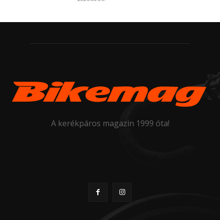
A kerékpáros magazin 1999 óta!