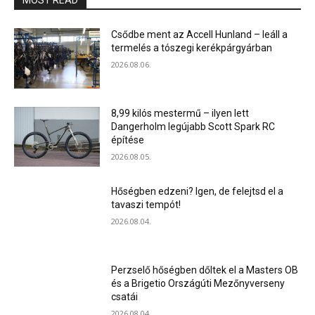
MOST READ
Csődbe ment az Accell Hunland – leáll a
termelés a tószegi kerékpárgyárban
2026.08.06.
8,99 kilós mestermű – ilyen lett
Dangerholm legújabb Scott Spark RC
építése
2026.08.05.
Hőségben edzeni? Igen, de felejtsd el a
tavaszi tempót!
2026.08.04.
Perzselő hőségben dőltek el a Masters OB
és a Brigetio Országúti Mezőnyverseny
csatái
2026.08.04.