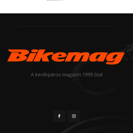
A kerékpáros magazin 1999 óta!