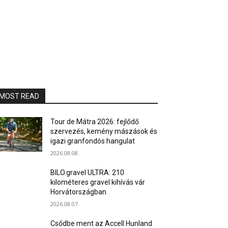
MOST READ
Tour de Mátra 2026: fejlődő
szervezés, kemény mászások és
igazi granfondós hangulat
2026.08.08.
BILO.gravel ULTRA: 210
kilométeres gravel kihívás vár
Horvátországban
2026.08.07.
Csődbe ment az Accell Hunland