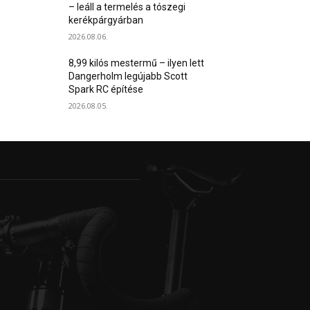
– leáll a termelés a tószegi
kerékpárgyárban
2026.08.06.
8,99 kilós mestermű – ilyen lett
Dangerholm legújabb Scott
Spark RC építése
2026.08.05.