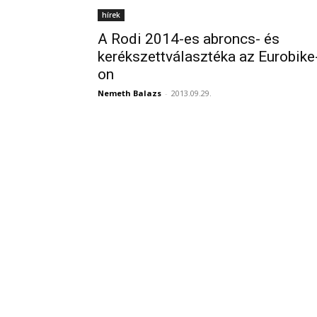
hírek
A Rodi 2014-es abroncs- és
kerékszettválasztéka az Eurobike
on
Nemeth Balazs
-
2013.09.29.