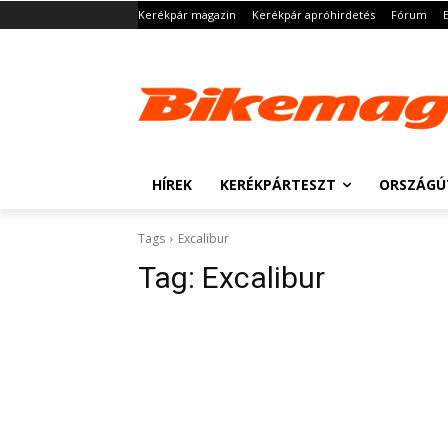
Kerékpár magazin
Kerékpár apróhirdetés
Fórum
HÍREK
KERÉKPÁRTESZT
ORSZÁGÚ
Tags
Excalibur
Tag:
Excalibur