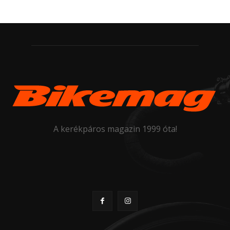
A kerékpáros magazin 1999 óta!