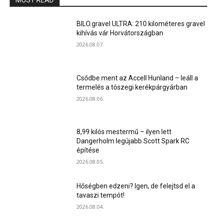
MOST READ
BILO.gravel ULTRA: 210 kilométeres gravel
kihívás vár Horvátországban
2026.08.07.
Csődbe ment az Accell Hunland – leáll a
termelés a tószegi kerékpárgyárban
2026.08.06.
8,99 kilós mestermű – ilyen lett
Dangerholm legújabb Scott Spark RC
építése
2026.08.05.
Hőségben edzeni? Igen, de felejtsd el a
tavaszi tempót!
2026.08.04.