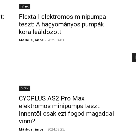
hírek
t:
Flextail elektromos minipumpa
teszt: A hagyományos pumpák
kora leáldozott
Márkus János
-
2025.04.03.
hírek
CYCPLUS AS2 Pro Max
elektromos minipumpa teszt:
Innentől csak ezt fogod magaddal
vinni?
Márkus János
-
2024.02.25.