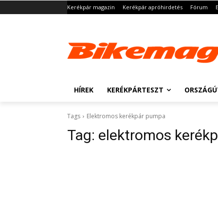
Kerékpár magazin
Kerékpár apróhirdetés
Fórum
HÍREK
KERÉKPÁRTESZT
ORSZÁGÚ
Tags
Elektromos kerékpár pumpa
Tag:
elektromos kerék