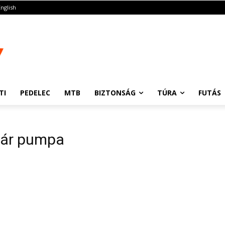
English
TI
PEDELEC
MTB
BIZTONSÁG
TÚRA
FUTÁS
pár pumpa