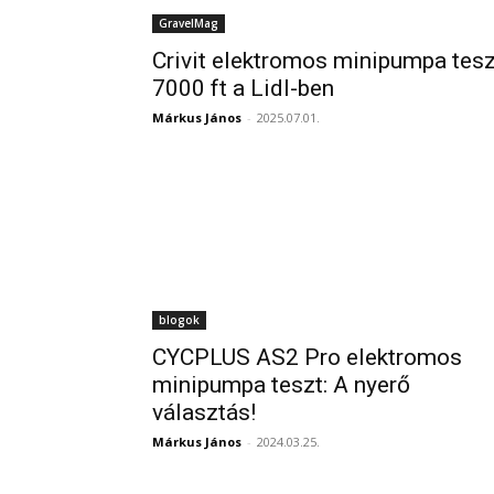
GravelMag
Crivit elektromos minipumpa tesz
7000 ft a Lidl-ben
Márkus János
-
2025.07.01.
blogok
CYCPLUS AS2 Pro elektromos
minipumpa teszt: A nyerő
választás!
Márkus János
-
2024.03.25.