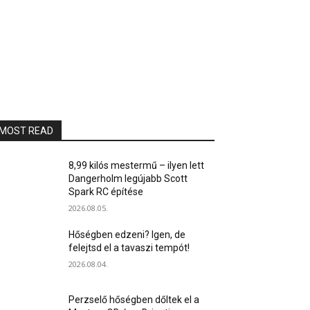
MOST READ
8,99 kilós mestermű – ilyen lett
Dangerholm legújabb Scott
Spark RC építése
2026.08.05.
Hőségben edzeni? Igen, de
felejtsd el a tavaszi tempót!
2026.08.04.
Perzselő hőségben dőltek el a