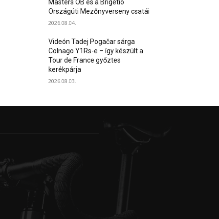
Masters OB és a Brigetio
Országúti Mezőnyverseny csatái
2026.08.04.
Videón Tadej Pogačar sárga
Colnago Y1Rs-e – így készült a
Tour de France győztes
kerékpárja
2026.08.03.