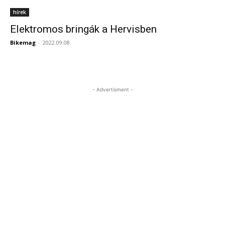
hírek
Elektromos bringák a Hervisben
Bikemag
-
2022.09.08.
- Advertisment -