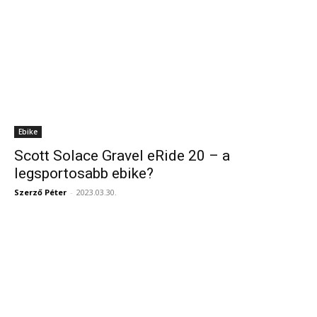
Ebike
Scott Solace Gravel eRide 20 – a
legsportosabb ebike?
Szerző Péter
-
2023.03.30.