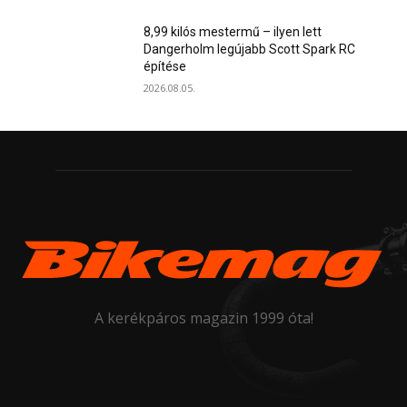
8,99 kilós mestermű – ilyen lett
Dangerholm legújabb Scott Spark RC
építése
2026.08.05.
A kerékpáros magazin 1999 óta!