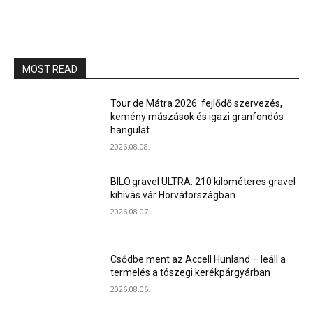
MOST READ
Tour de Mátra 2026: fejlődő szervezés,
kemény mászások és igazi granfondós
hangulat
2026.08.08.
BILO.gravel ULTRA: 210 kilométeres gravel
kihívás vár Horvátországban
2026.08.07.
Csődbe ment az Accell Hunland – leáll a
termelés a tószegi kerékpárgyárban
2026.08.06.