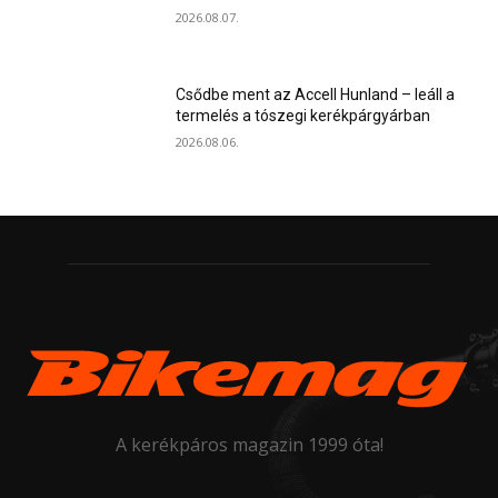
2026.08.07.
Csődbe ment az Accell Hunland – leáll a
termelés a tószegi kerékpárgyárban
2026.08.06.
A kerékpáros magazin 1999 óta!