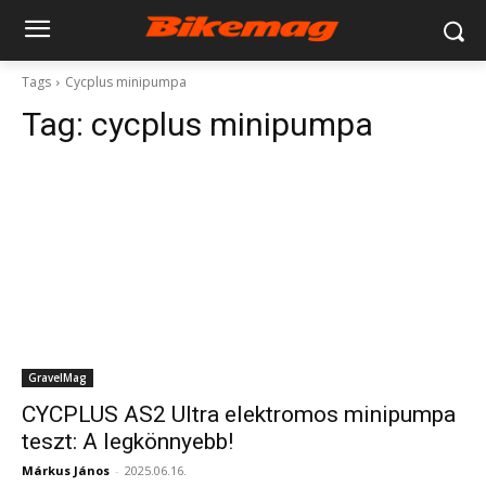
Tags
Cycplus minipumpa
Tag:
cycplus minipumpa
GravelMag
CYCPLUS AS2 Ultra elektromos minipumpa
teszt: A legkönnyebb!
Márkus János
-
2025.06.16.