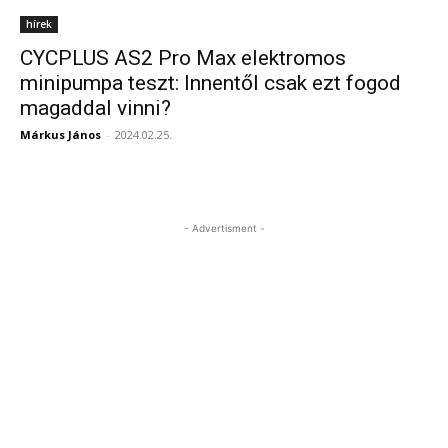
hírek
CYCPLUS AS2 Pro Max elektromos
minipumpa teszt: Innentől csak ezt fogod
magaddal vinni?
Márkus János
-
2024.02.25.
- Advertisment -