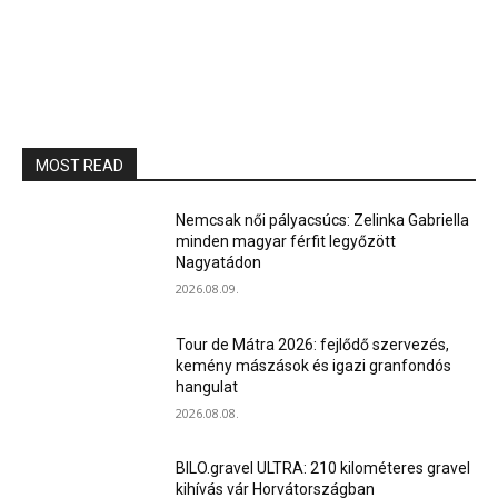
MOST READ
Nemcsak női pályacsúcs: Zelinka Gabriella
minden magyar férfit legyőzött
Nagyatádon
2026.08.09.
Tour de Mátra 2026: fejlődő szervezés,
kemény mászások és igazi granfondós
hangulat
2026.08.08.
BILO.gravel ULTRA: 210 kilométeres gravel
kihívás vár Horvátországban