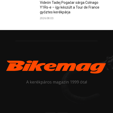
Videón Tadej Pogačar sárga Colnago
Y1Rs-e – így készült a Tour de France
győztes kerékpárja
2026.08.03.
A kerékpáros magazin 1999 óta!