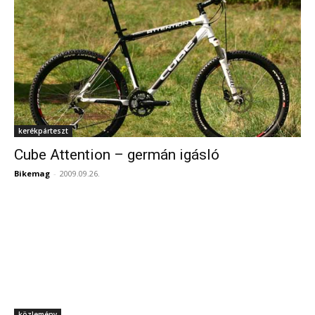
kerékpárteszt
Cube Attention – germán igásló
Bikemag
-
2009.09.26.
közlemény