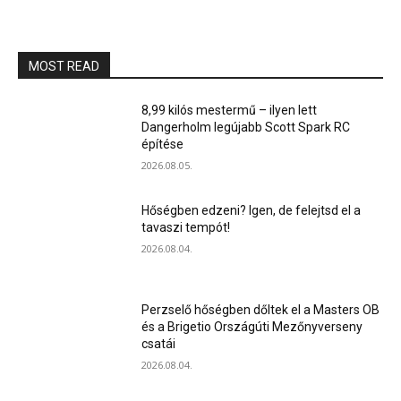
MOST READ
8,99 kilós mestermű – ilyen lett
Dangerholm legújabb Scott Spark RC
építése
2026.08.05.
Hőségben edzeni? Igen, de felejtsd el a
tavaszi tempót!
2026.08.04.
Perzselő hőségben dőltek el a Masters OB
és a Brigetio Országúti Mezőnyverseny
csatái
2026.08.04.