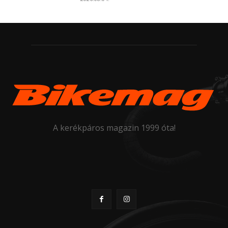
A kerékpáros magazin 1999 óta!