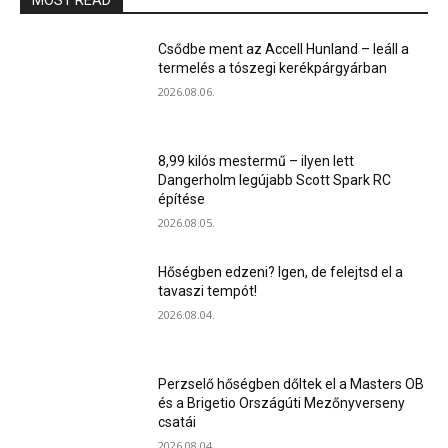
MOST READ
Csődbe ment az Accell Hunland – leáll a
termelés a tószegi kerékpárgyárban
2026.08.06.
8,99 kilós mestermű – ilyen lett
Dangerholm legújabb Scott Spark RC
építése
2026.08.05.
Hőségben edzeni? Igen, de felejtsd el a
tavaszi tempót!
2026.08.04.
Perzselő hőségben dőltek el a Masters OB
és a Brigetio Országúti Mezőnyverseny
csatái
2026.08.04.