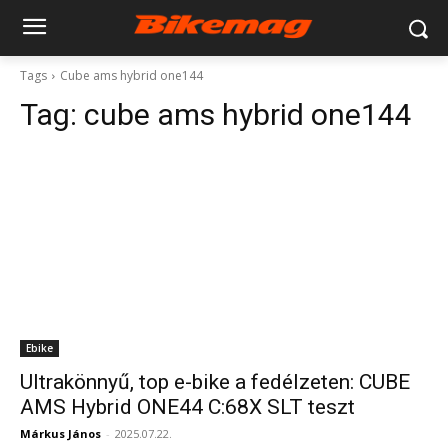
Tags
Cube ams hybrid one144
Tag:
cube ams hybrid one144
Ebike
Ultrakönnyű, top e-bike a fedélzeten: CUBE
AMS Hybrid ONE44 C:68X SLT teszt
Márkus János
-
2025.07.22.