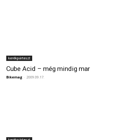
kerékpárteszt
Cube Acid – még mindig mar
Bikemag
-
2009.09.17.
kerékpárteszt