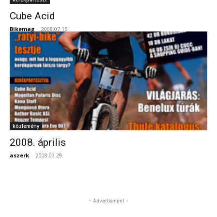
Cube Acid
Bikemag
-
2008.07.15.
közlemény
2008. április
aszerk
-
2008.03.29.
- Advertisment -