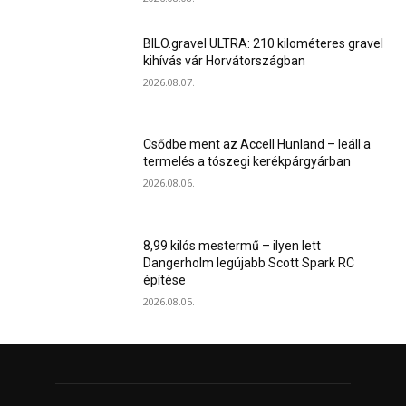
BILO.gravel ULTRA: 210 kilométeres gravel
kihívás vár Horvátországban
2026.08.07.
Csődbe ment az Accell Hunland – leáll a
termelés a tószegi kerékpárgyárban
2026.08.06.
8,99 kilós mestermű – ilyen lett
Dangerholm legújabb Scott Spark RC
építése
2026.08.05.