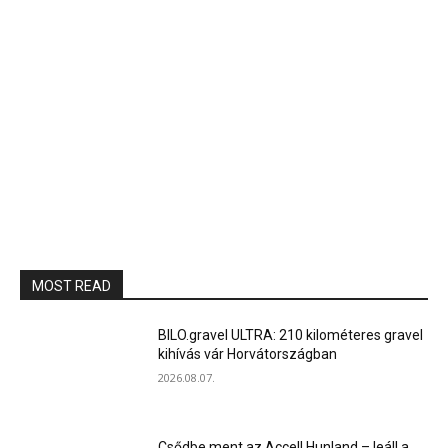
MOST READ
BILO.gravel ULTRA: 210 kilométeres gravel
kihívás vár Horvátországban
2026.08.07.
Csődbe ment az Accell Hunland – leáll a