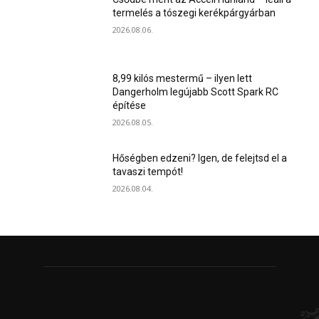
termelés a tószegi kerékpárgyárban
2026.08.06.
8,99 kilós mestermű – ilyen lett
Dangerholm legújabb Scott Spark RC
építése
2026.08.05.
Hőségben edzeni? Igen, de felejtsd el a
tavaszi tempót!
2026.08.04.