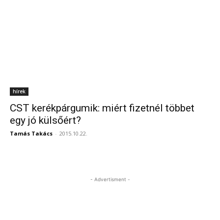
hírek
CST kerékpárgumik: miért fizetnél többet
egy jó külsőért?
Tamás Takács
-
2015.10.22.
- Advertisment -