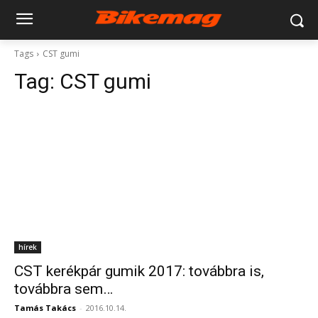
Tags
CST gumi
Tag:
CST gumi
hírek
CST kerékpár gumik 2017: továbbra is,
továbbra sem…
Tamás Takács
-
2016.10.14.