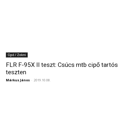
Cipő / Zokni
FLR F-95X II teszt: Csúcs mtb cipő tartós
teszten
Márkus János
-
2019.10.08.