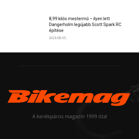
8,99 kilós mestermű – ilyen lett
Dangerholm legújabb Scott Spark RC
építése
2026.08.05.
A kerékpáros magazin 1999 óta!