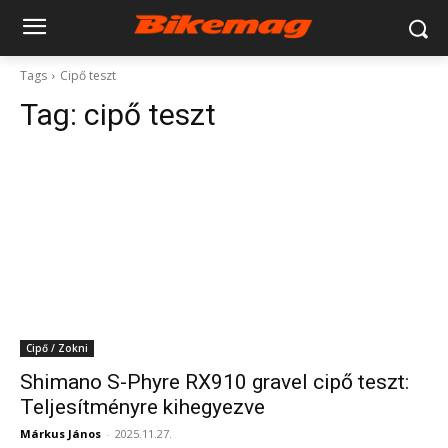
Tags
Cipő teszt
Tag:
cipő teszt
Cipő / Zokni
Shimano S-Phyre RX910 gravel cipő teszt:
Teljesítményre kihegyezve
Márkus János
-
2025.11.27.