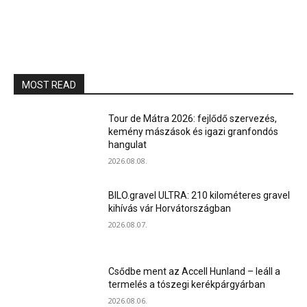
MOST READ
Tour de Mátra 2026: fejlődő szervezés,
kemény mászások és igazi granfondós
hangulat
2026.08.08.
BILO.gravel ULTRA: 210 kilométeres gravel
kihívás vár Horvátországban
2026.08.07.
Csődbe ment az Accell Hunland – leáll a
termelés a tószegi kerékpárgyárban
2026.08.06.