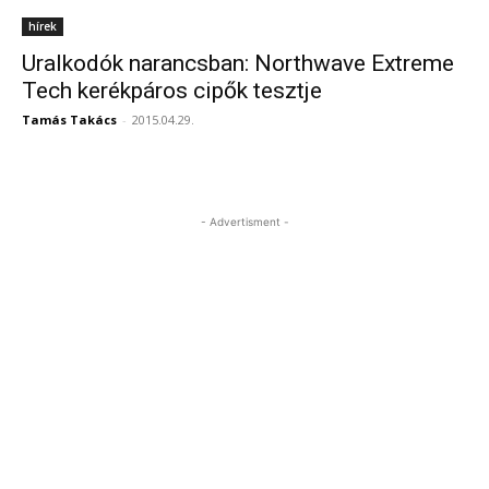
hírek
Uralkodók narancsban: Northwave Extreme
Tech kerékpáros cipők tesztje
Tamás Takács
-
2015.04.29.
- Advertisment -