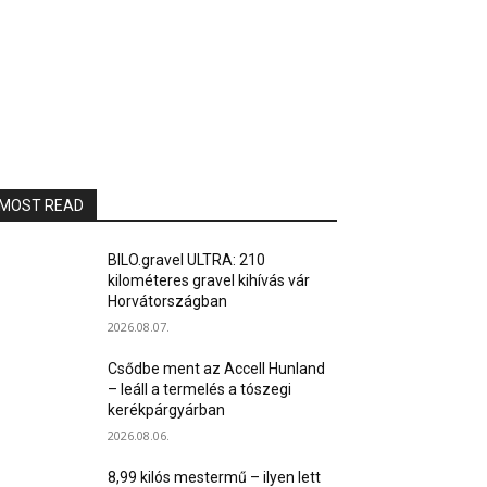
MOST READ
BILO.gravel ULTRA: 210
kilométeres gravel kihívás vár
Horvátországban
2026.08.07.
Csődbe ment az Accell Hunland
– leáll a termelés a tószegi
kerékpárgyárban
2026.08.06.
8,99 kilós mestermű – ilyen lett