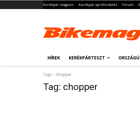
Kerékpár magazin
Kerékpár apróhirdetés
Fórum
HÍREK
KERÉKPÁRTESZT
ORSZÁGÚ
Tags
Chopper
Tag:
chopper