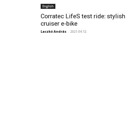
English
Corratec LifeS test ride: stylish
cruiser e-bike
Laczkó András
-
2021.04.12.