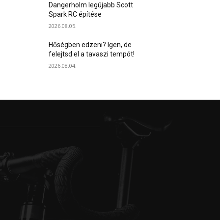
Dangerholm legújabb Scott
Spark RC építése
2026.08.05.
Hőségben edzeni? Igen, de
felejtsd el a tavaszi tempót!
2026.08.04.