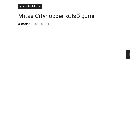
gumi trekking
Mitas Cityhopper külső gumi
aszerk
-
2013.01.01.