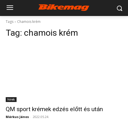
Tags
Chamois krém
Tag:
chamois krém
hírek
QM sport krémek edzés előtt és után
Márkus János
-
2022.05.24.