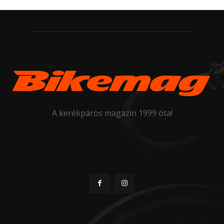
A kerékpáros magazin 1999 óta!