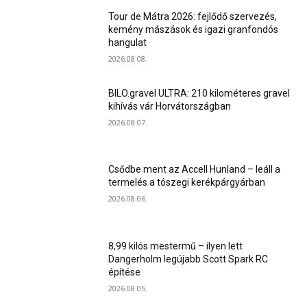
Tour de Mátra 2026: fejlődő szervezés,
kemény mászások és igazi granfondós
hangulat
2026.08.08.
BILO.gravel ULTRA: 210 kilométeres gravel
kihívás vár Horvátországban
2026.08.07.
Csődbe ment az Accell Hunland – leáll a
termelés a tószegi kerékpárgyárban
2026.08.06.
8,99 kilós mestermű – ilyen lett
Dangerholm legújabb Scott Spark RC
építése
2026.08.05.