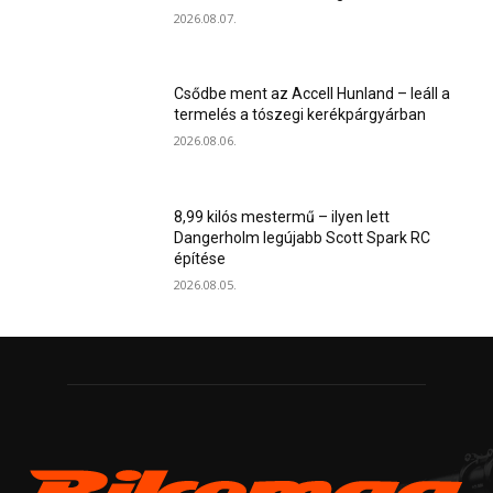
2026.08.07.
Csődbe ment az Accell Hunland – leáll a
termelés a tószegi kerékpárgyárban
2026.08.06.
8,99 kilós mestermű – ilyen lett
Dangerholm legújabb Scott Spark RC
építése
2026.08.05.