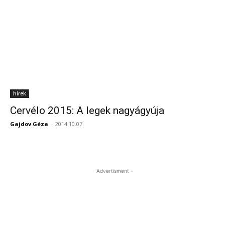
hírek
Cervélo 2015: A legek nagyágyúja
Gajdov Géza
-
2014.10.07.
- Advertisment -