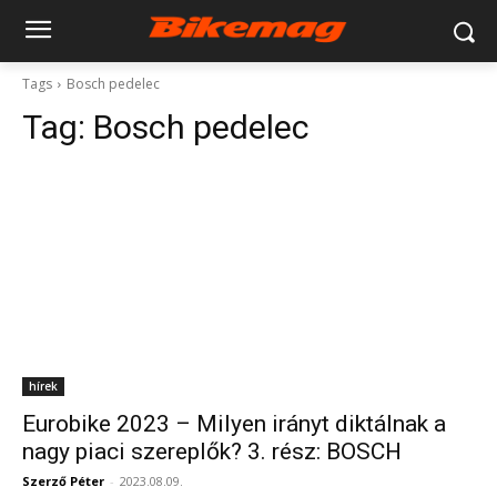
Tags
Bosch pedelec
Tag:
Bosch pedelec
hírek
Eurobike 2023 – Milyen irányt diktálnak a
nagy piaci szereplők? 3. rész: BOSCH
Szerző Péter
-
2023.08.09.