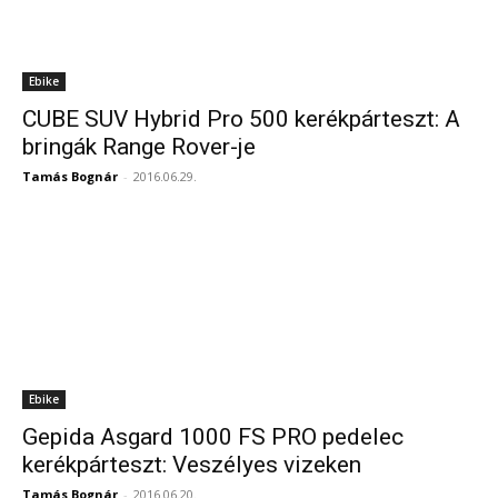
Ebike
CUBE SUV Hybrid Pro 500 kerékpárteszt: A
bringák Range Rover-je
Tamás Bognár
-
2016.06.29.
Ebike
Gepida Asgard 1000 FS PRO pedelec
kerékpárteszt: Veszélyes vizeken
Tamás Bognár
-
2016.06.20.