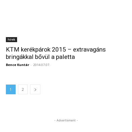
hírek
KTM kerékpárok 2015 – extravagáns
bringákkal bővül a paletta
Bence Kuntár
-
2014.07.07.
1
2
- Advertisment -