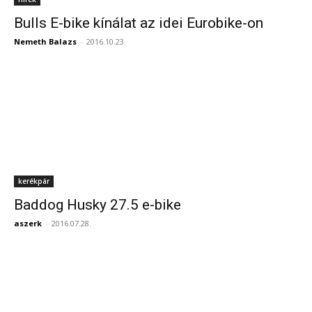
Bulls E-bike kínálat az idei Eurobike-on
Nemeth Balazs
-
2016.10.23.
kerékpár
Baddog Husky 27.5 e-bike
aszerk
-
2016.07.28.