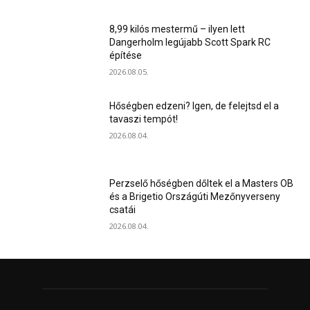
8,99 kilós mestermű – ilyen lett
Dangerholm legújabb Scott Spark RC
építése
2026.08.05.
Hőségben edzeni? Igen, de felejtsd el a
tavaszi tempót!
2026.08.04.
Perzselő hőségben dőltek el a Masters OB
és a Brigetio Országúti Mezőnyverseny
csatái
2026.08.04.