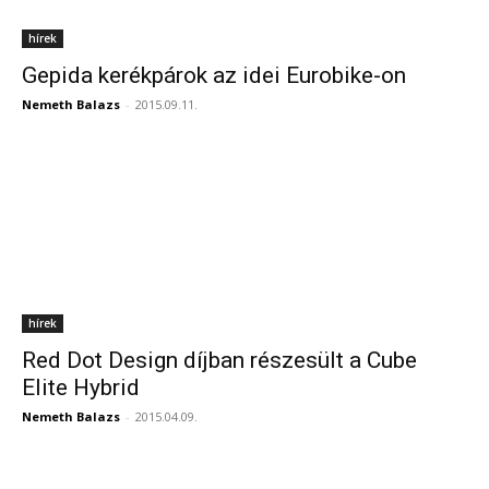
hírek
Gepida kerékpárok az idei Eurobike-on
Nemeth Balazs
-
2015.09.11.
hírek
Red Dot Design díjban részesült a Cube
Elite Hybrid
Nemeth Balazs
-
2015.04.09.