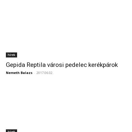
hírek
Gepida Reptila városi pedelec kerékpárok
Nemeth Balazs
-
2017.06.02.
hírek