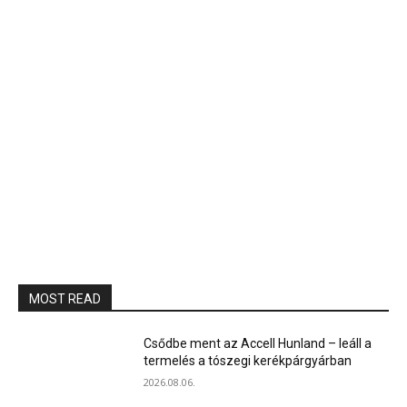
MOST READ
Csődbe ment az Accell Hunland – leáll a
termelés a tószegi kerékpárgyárban
2026.08.06.