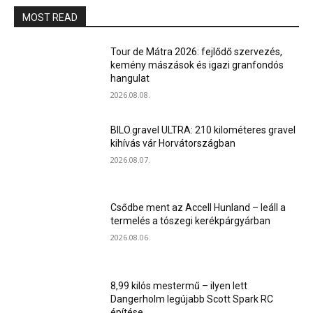
MOST READ
Tour de Mátra 2026: fejlődő szervezés,
kemény mászások és igazi granfondós
hangulat
2026.08.08.
BILO.gravel ULTRA: 210 kilométeres gravel
kihívás vár Horvátországban
2026.08.07.
Csődbe ment az Accell Hunland – leáll a
termelés a tószegi kerékpárgyárban
2026.08.06.
8,99 kilós mestermű – ilyen lett
Dangerholm legújabb Scott Spark RC
építése