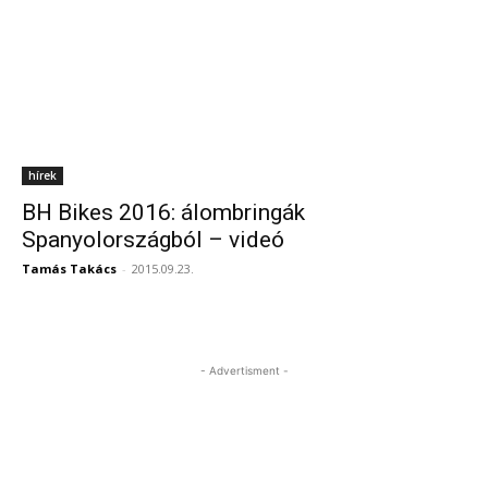
hírek
BH Bikes 2016: álombringák
Spanyolországból – videó
Tamás Takács
-
2015.09.23.
- Advertisment -