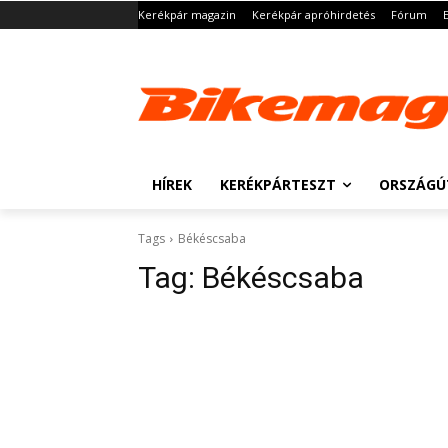
Kerékpár magazin
Kerékpár apróhirdetés
Fórum
HÍREK
KERÉKPÁRTESZT
ORSZÁGÚ
Tags
Békéscsaba
Tag:
Békéscsaba