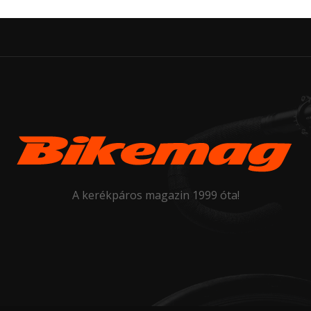
A kerékpáros magazin 1999 óta!