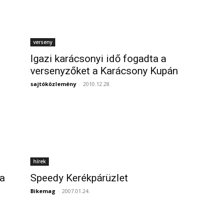
verseny
Igazi karácsonyi idő fogadta a
versenyzőket a Karácsony Kupán
sajtóközlemény
-
2010.12.28.
hírek
pa
Speedy Kerékpárüzlet
Bikemag
-
2007.01.24.