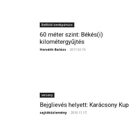
Belföldi kerékpártúra
60 méter szint: Békés(i)
kilométergyűjtés
Horváth Balázs
-
2011.02.13.
verseny
Bejglievés helyett: Karácsony Ku
sajtóközlemény
-
2010.11.17.