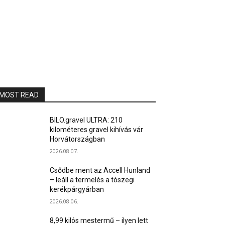
MOST READ
BILO.gravel ULTRA: 210
kilométeres gravel kihívás vár
Horvátországban
2026.08.07.
Csődbe ment az Accell Hunland
– leáll a termelés a tószegi
kerékpárgyárban
2026.08.06.
8,99 kilós mestermű – ilyen lett