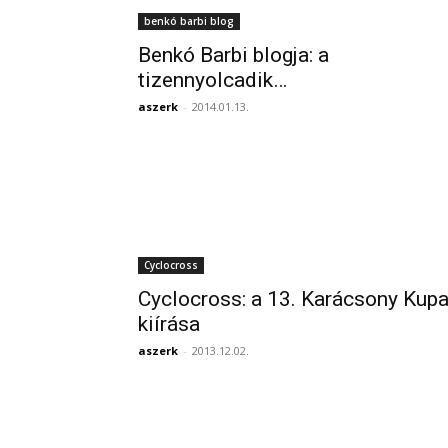
benkó barbi blog
Benkó Barbi blogja: a
tizennyolcadik…
aszerk
-
2014.01.13.
Cyclocross
Cyclocross: a 13. Karácsony Kup
kiírása
aszerk
-
2013.12.02.