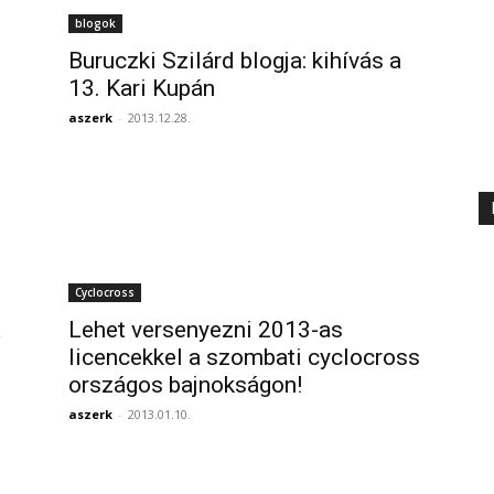
blogok
Buruczki Szilárd blogja: kihívás a
13. Kari Kupán
aszerk
-
2013.12.28.
Cyclocross
a
Lehet versenyezni 2013-as
licencekkel a szombati cyclocross
országos bajnokságon!
aszerk
-
2013.01.10.