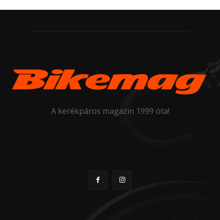
A kerékpáros magazin 1999 óta!