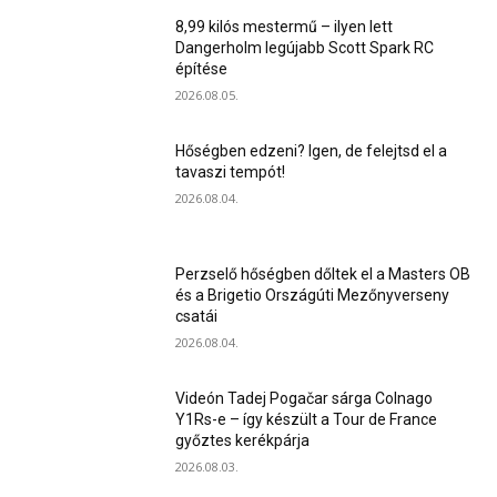
8,99 kilós mestermű – ilyen lett
Dangerholm legújabb Scott Spark RC
építése
2026.08.05.
Hőségben edzeni? Igen, de felejtsd el a
tavaszi tempót!
2026.08.04.
Perzselő hőségben dőltek el a Masters OB
és a Brigetio Országúti Mezőnyverseny
csatái
2026.08.04.
Videón Tadej Pogačar sárga Colnago
Y1Rs-e – így készült a Tour de France
győztes kerékpárja
2026.08.03.