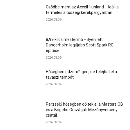
Csődbe ment az Accell Hunland – leáll a
termelés a tószegi kerékpárgyárban
2026.08.06.
8,99 kilós mestermű – ilyen lett
Dangerholm legújabb Scott Spark RC
építése
2026.08.05.
Hőségben edzeni? Igen, de felejtsd el a
tavaszi tempót!
2026.08.04.
Perzselő hőségben dőltek el a Masters OB
és a Brigetio Országúti Mezőnyverseny
csatái
2026.08.04.