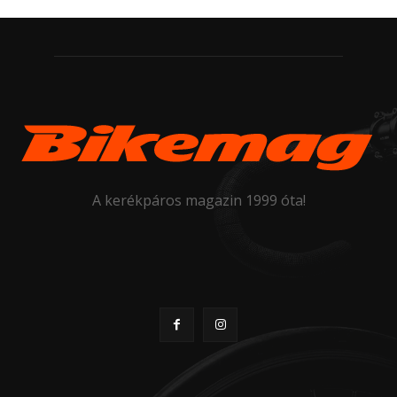
A kerékpáros magazin 1999 óta!