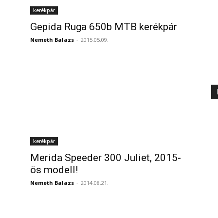
kerékpár
Gepida Ruga 650b MTB kerékpár
Nemeth Balazs
-
2015.05.09.
kerékpár
Merida Speeder 300 Juliet, 2015-
ös modell!
Nemeth Balazs
-
2014.08.21.