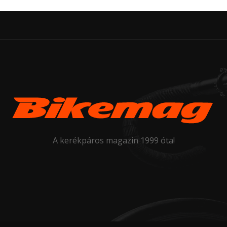
A kerékpáros magazin 1999 óta!