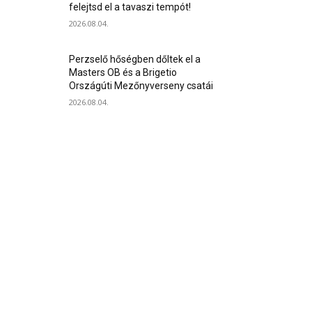
felejtsd el a tavaszi tempót!
2026.08.04.
Perzselő hőségben dőltek el a
Masters OB és a Brigetio
Országúti Mezőnyverseny csatái
2026.08.04.