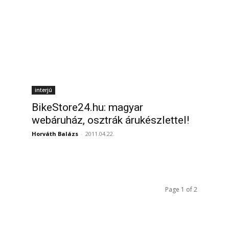
interjú
BikeStore24.hu: magyar
webáruház, osztrák árukészlettel!
Horváth Balázs
-
2011.04.22.
Page 1 of 2