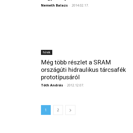
Nemeth Balazs
-
2014.02.17.
hírek
Még több részlet a SRAM
országúti hidraulikus tárcsafék
prototípusáról
Tóth András
-
2012.12.07.
1
2