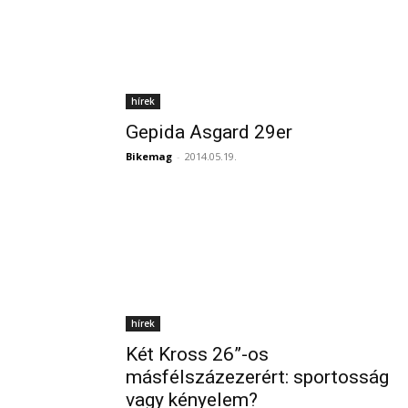
hírek
Gepida Asgard 29er
Bikemag
-
2014.05.19.
hírek
Két Kross 26”-os
másfélszázezerért: sportosság
vagy kényelem?