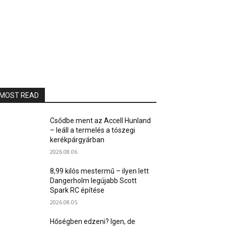
MOST READ
Csődbe ment az Accell Hunland
– leáll a termelés a tószegi
kerékpárgyárban
2026.08.06.
8,99 kilós mestermű – ilyen lett
Dangerholm legújabb Scott
Spark RC építése
2026.08.05.
Hőségben edzeni? Igen, de