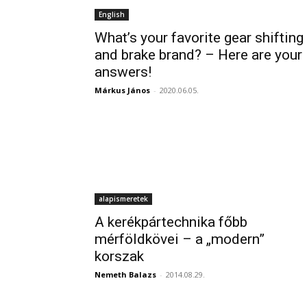
English
What’s your favorite gear shifting
and brake brand? – Here are your
answers!
Márkus János
-
2020.06.05.
alapismeretek
A kerékpártechnika főbb
mérföldkövei – a „modern”
korszak
Nemeth Balazs
-
2014.08.29.