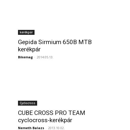
kerékpár
Gepida Sirmium 650B MTB
kerékpár
Bikemag
-
2014.05.13.
Cyclocross
CUBE CROSS PRO TEAM
cyclocross-kerékpár
Nemeth Balazs
-
2013.10.02.