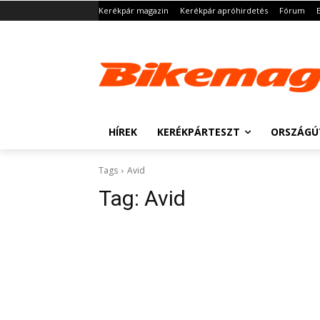
Kerékpár magazin
Kerékpár apróhirdetés
Fórum
HÍREK
KERÉKPÁRTESZT
ORSZÁGÚ
Tags
Avid
Tag:
Avid