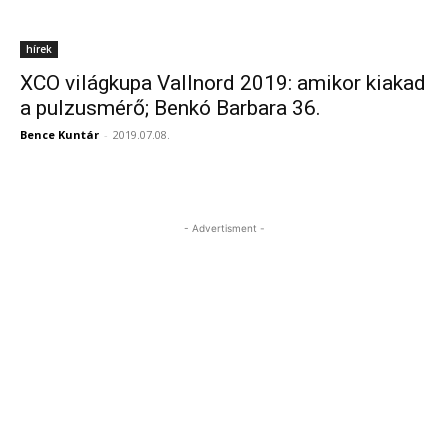
hírek
XCO világkupa Vallnord 2019: amikor kiakad
a pulzusmérő; Benkó Barbara 36.
Bence Kuntár
-
2019.07.08.
- Advertisment -