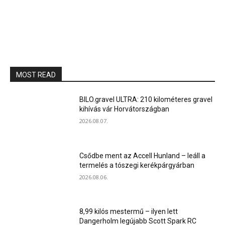
MOST READ
BILO.gravel ULTRA: 210 kilométeres gravel
kihívás vár Horvátországban
2026.08.07.
Csődbe ment az Accell Hunland – leáll a
termelés a tószegi kerékpárgyárban
2026.08.06.
8,99 kilós mestermű – ilyen lett
Dangerholm legújabb Scott Spark RC