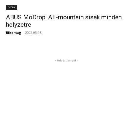
hírek
ABUS MoDrop: All-mountain sisak minden
helyzetre
Bikemag
-
2022.03.16.
- Advertisment -