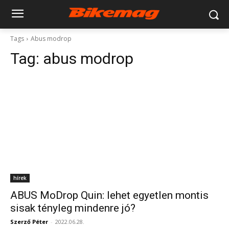
Tags
Abus modrop
Tag:
abus modrop
hírek
ABUS MoDrop Quin: lehet egyetlen montis
sisak tényleg mindenre jó?
Szerző Péter
-
2022.06.28.