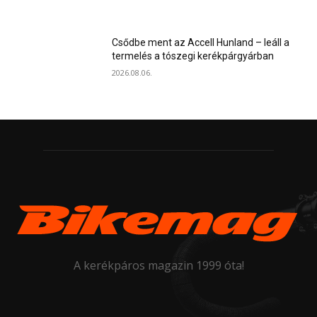
Csődbe ment az Accell Hunland – leáll a
termelés a tószegi kerékpárgyárban
2026.08.06.
A kerékpáros magazin 1999 óta!