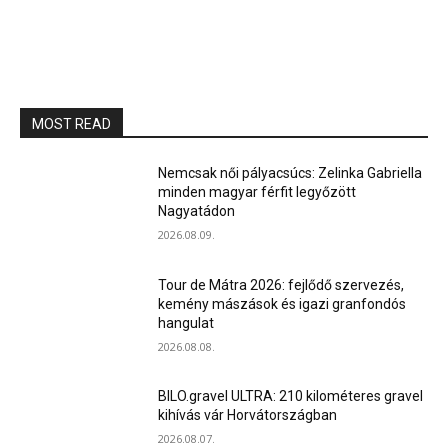
MOST READ
Nemcsak női pályacsúcs: Zelinka Gabriella
minden magyar férfit legyőzött
Nagyatádon
2026.08.09.
Tour de Mátra 2026: fejlődő szervezés,
kemény mászások és igazi granfondós
hangulat
2026.08.08.
BILO.gravel ULTRA: 210 kilométeres gravel
kihívás vár Horvátországban
2026.08.07.