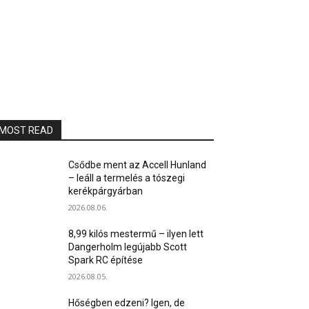
MOST READ
Csődbe ment az Accell Hunland
– leáll a termelés a tószegi
kerékpárgyárban
2026.08.06.
8,99 kilós mestermű – ilyen lett
Dangerholm legújabb Scott
Spark RC építése
2026.08.05.
Hőségben edzeni? Igen, de