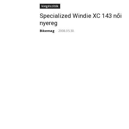
kiegészítők
Specialized Windie XC 143 női
nyereg
Bikemag
-
2008.05.30.