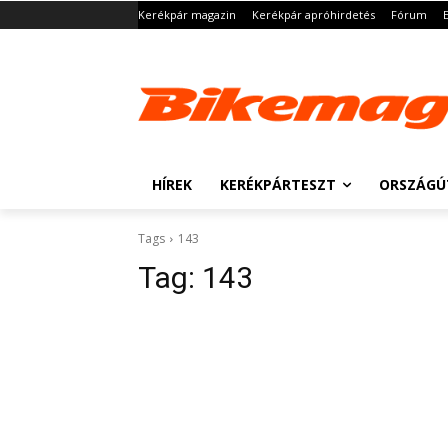
Kerékpár magazin
Kerékpár apróhirdetés
Fórum
HÍREK
KERÉKPÁRTESZT
ORSZÁGÚ
Tags
143
Tag:
143