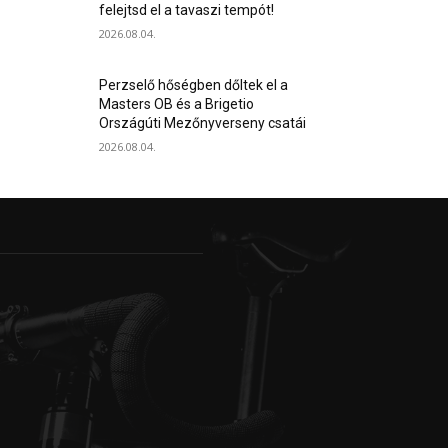
felejtsd el a tavaszi tempót!
2026.08.04.
Perzselő hőségben dőltek el a
Masters OB és a Brigetio
Országúti Mezőnyverseny csatái
2026.08.04.