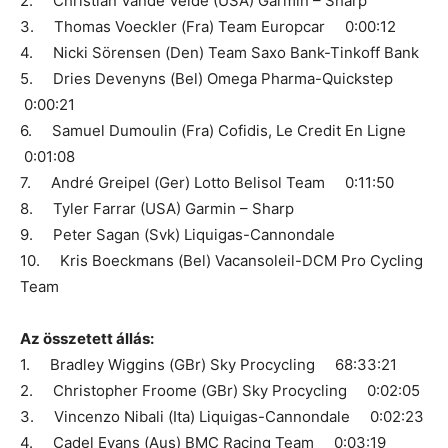
2. Christian Vande Velde (USA) Garmin – Sharp
3. Thomas Voeckler (Fra) Team Europcar 0:00:12
4. Nicki Sörensen (Den) Team Saxo Bank-Tinkoff Bank
5. Dries Devenyns (Bel) Omega Pharma-Quickstep
0:00:21
6. Samuel Dumoulin (Fra) Cofidis, Le Credit En Ligne
0:01:08
7. André Greipel (Ger) Lotto Belisol Team 0:11:50
8. Tyler Farrar (USA) Garmin – Sharp
9. Peter Sagan (Svk) Liquigas-Cannondale
10. Kris Boeckmans (Bel) Vacansoleil-DCM Pro Cycling
Team
Az összetett állás:
1. Bradley Wiggins (GBr) Sky Procycling 68:33:21
2. Christopher Froome (GBr) Sky Procycling 0:02:05
3. Vincenzo Nibali (Ita) Liquigas-Cannondale 0:02:23
4. Cadel Evans (Aus) BMC Racing Team 0:03:19