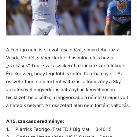
A Fedrigo nem is okozott csalódást, simán lehajrázta
Vande Veldét, s Voecklerhez hasonlóan ő is hozta
„szokásos” Tour-szakaszsikerét a francia szurkolóknak.
Érdekesség, hogy legutóbb szintén Pau-ban nyert. Az
összetettben nem történt változás, a főmezőny a Sky
vezetésével negyedórás hátrányban kényelmesen
biciklizett be a célba, a leggyorsabb a német Greipel volt
a hetedik helyért. Az összetett élén nem történt változás.
A 15. szakasz eredménye:
1. Pierrick Fedrigo (Fra) FDJ-Big Mat 3:40:15