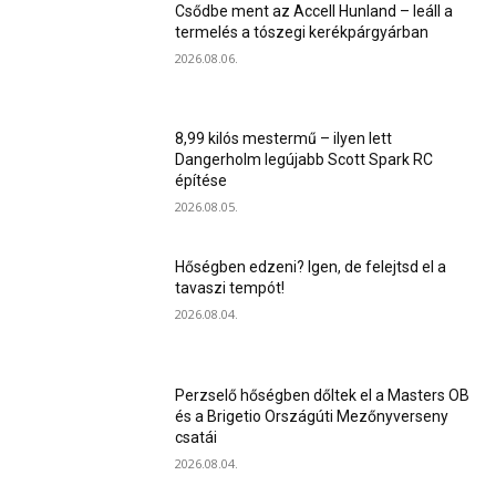
Csődbe ment az Accell Hunland – leáll a
termelés a tószegi kerékpárgyárban
2026.08.06.
8,99 kilós mestermű – ilyen lett
Dangerholm legújabb Scott Spark RC
építése
2026.08.05.
Hőségben edzeni? Igen, de felejtsd el a
tavaszi tempót!
2026.08.04.
Perzselő hőségben dőltek el a Masters OB
és a Brigetio Országúti Mezőnyverseny
csatái
2026.08.04.