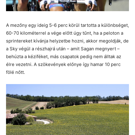
A mezőny egy ideig 5-6 perc körül tartotta a különbséget,
60-70 kilométerrel a vége előtt úgy tűnt, ha a peloton a
sprintereket kívánja helyzetbe hozni, akkor megoldják, de
a Sky végül a részhajrá után – amit Sagan megnyert –
behúzta a kéziféket, más csapatok pedig nem álltak az
élre vezetni. A szökevények előnye így hamar 10 perc
fölé nőtt.