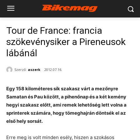
Tour de France: francia
szökevénysiker a Pireneusok
lábánál
Szerző:
aszerk
2012.07.16.
Egy 158 kilométeres sík szakasz várt a mezőnyre
Samatan és Pau között, a pihenőnap és a két kemény
hegyi szakasz előtt, ami remek lehetőség lett volna a
sprinterek számára, hogy tömeghajrán döntsék el az
első hely sorsát.
Erre meg is volt minden esély, hiszen a szokásos