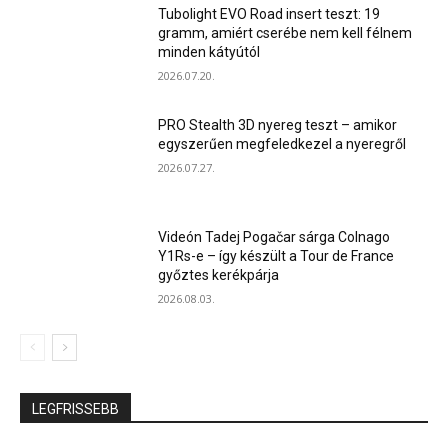
Tubolight EVO Road insert teszt: 19
gramm, amiért cserébe nem kell félnem
minden kátyútól
2026.07.20.
PRO Stealth 3D nyereg teszt – amikor
egyszerűen megfeledkezel a nyeregről
2026.07.27.
Videón Tadej Pogačar sárga Colnago
Y1Rs-e – így készült a Tour de France
győztes kerékpárja
2026.08.03.
LEGFRISSEBB