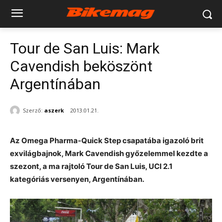
Tour de San Luis: Mark
Cavendish beköszönt
Argentínában
Szerző:
aszerk
2013.01.21.
Az Omega Pharma-Quick Step csapatába igazoló brit
exvilágbajnok, Mark Cavendish győzelemmel kezdte a
szezont, a ma rajtoló Tour de San Luis, UCI 2.1
kategóriás versenyen, Argentínában.