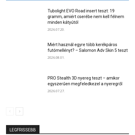
Tubolight EVO Road insert teszt: 19
gramm, amiért cserébe nem kell félnem
minden kátyútól
2026.07.20.
Miért használ egyre több kerékpáros
futómellényt? – Salomon Adv Skin 5 teszt
2026.08.01.
PRO Stealth 3D nyereg teszt – amikor
egyszerűen megfeledkezel a nyeregről
2026.07.27.
LEGFRISSEBB