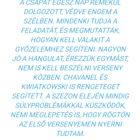
A CSAPAT EGÉSZ NAP REMEKÜL
DOLGOZOTT, VÉDVE ENGEM A
SZÉLBEN. MINDENKI TUDJA A
FELADATÁT, ÉS MEGMUTATTÁK,
HOGYAN KELL VALAKIT A
GYŐZELEMHEZ SEGÍTENI. NAGYON
JÓ A HANGULAT, ÉREZZÜK EGYMÁST,
NEM IS KELL BESZÉLNI VERSENY
KÖZBEN. CHAVANEL ÉS
KWIATKOWSKI IS RENGETEGET
SEGÍTETT. A SZEZON ELEJÉN MINDIG
SÚLYPROBLÉMÁKKAL KÜSZKÖDÖK,
NÉMI MEGLEPETÉS IS, HOGY RÖGTÖN
AZ ELSŐ VERSENYEMEN NYERNI
TUDTAM.