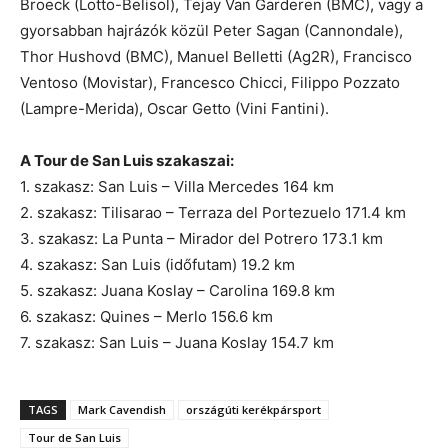
Broeck (Lotto-Belisol), Tejay Van Garderen (BMC), vagy a
gyorsabban hajrázók közül Peter Sagan (Cannondale),
Thor Hushovd (BMC), Manuel Belletti (Ag2R), Francisco
Ventoso (Movistar), Francesco Chicci, Filippo Pozzato
(Lampre-Merida), Oscar Getto (Vini Fantini).
A Tour de San Luis szakaszai:
1. szakasz: San Luis – Villa Mercedes 164 km
2. szakasz: Tilisarao – Terraza del Portezuelo 171.4 km
3. szakasz: La Punta – Mirador del Potrero 173.1 km
4. szakasz: San Luis (időfutam) 19.2 km
5. szakasz: Juana Koslay – Carolina 169.8 km
6. szakasz: Quines – Merlo 156.6 km
7. szakasz: San Luis – Juana Koslay 154.7 km
TAGS
Mark Cavendish
országúti kerékpársport
Tour de San Luis