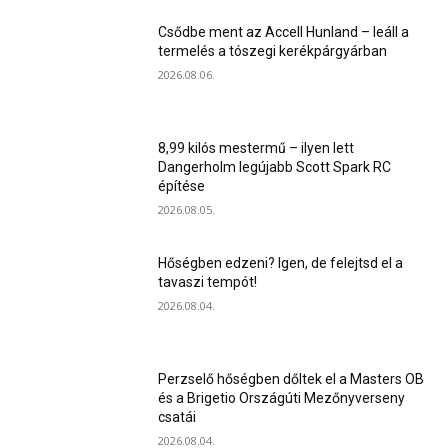
Csődbe ment az Accell Hunland – leáll a
termelés a tószegi kerékpárgyárban
2026.08.06.
8,99 kilós mestermű – ilyen lett
Dangerholm legújabb Scott Spark RC
építése
2026.08.05.
Hőségben edzeni? Igen, de felejtsd el a
tavaszi tempót!
2026.08.04.
Perzselő hőségben dőltek el a Masters OB
és a Brigetio Országúti Mezőnyverseny
csatái
2026.08.04.