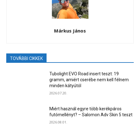
Márkus János
TOVÁBBI CIKKEK
Tubolight EVO Road insert teszt: 19
gramm, amiért cserébe nem kell félnem
minden kátyútól
2026.07.20.
Miért használ egyre több kerékpáros
futómellényt? – Salomon Adv Skin 5 teszt
2026.08.01.