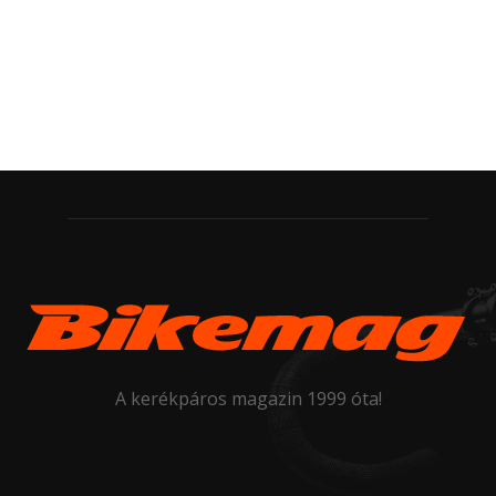
A kerékpáros magazin 1999 óta!