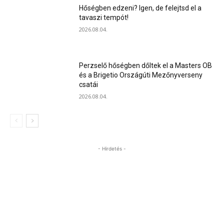
Hőségben edzeni? Igen, de felejtsd el a
tavaszi tempót!
2026.08.04.
Perzselő hőségben dőltek el a Masters OB
és a Brigetio Országúti Mezőnyverseny
csatái
2026.08.04.
- Hirdetés -