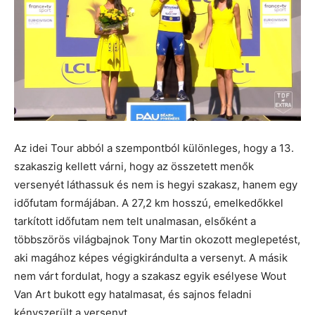
Az idei Tour abból a szempontból különleges, hogy a 13.
szakaszig kellett várni, hogy az összetett menők
versenyét láthassuk és nem is hegyi szakasz, hanem egy
időfutam formájában. A 27,2 km hosszú, emelkedőkkel
tarkított időfutam nem telt unalmasan, elsőként a
többszörös világbajnok Tony Martin okozott meglepetést,
aki magához képes végigkirándulta a versenyt. A másik
nem várt fordulat, hogy a szakasz egyik esélyese Wout
Van Art bukott egy hatalmasat, és sajnos feladni
kényszerült a versenyt.