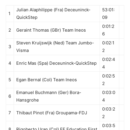
Julian Alaphilippe (Fra) Deceuninck-
53:01:
1
QuickStep
09
0:01:2
2
Geraint Thomas (GBr) Team Ineos
6
Steven Kruijswijk (Ned) Team Jumbo-
0:02:1
3
Visma
2
0:02:4
4
Enric Mas (Spa) Deceuninck-QuickStep
4
0:02:5
5
Egan Bernal (Col) Team Ineos
2
Emanuel Buchmann (Ger) Bora-
0:03:0
6
Hansgrohe
4
0:03:2
7
Thibaut Pinot (Fra) Groupama-FDJ
2
0:03:5
8
Rigoberto Uran (Col) EF Education First