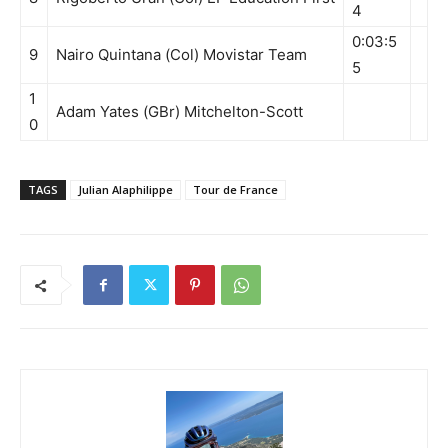
4
0:03:5
9
Nairo Quintana (Col) Movistar Team
5
1
Adam Yates (GBr) Mitchelton-Scott
0
TAGS
Julian Alaphilippe
Tour de France