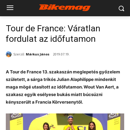
Tour de France: Váratlan
fordulat az időfutamon
Szerző:
Márkus János
2019.07.19.
A Tour de France 13. szakaszán meglepetés győzelem
született, a sárga trikós Julian Alaphilippe mindenkit
maga mögé utasított az időfutamon. Wout Van Aert, a
szakasz egyik esélyese bukás miatt búcsúzni
kényszerült a Francia Körversenytől.