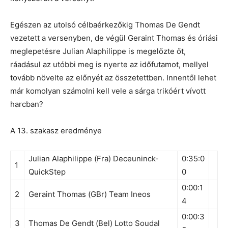
Egészen az utolsó célbaérkezőkig Thomas De Gendt
vezetett a versenyben, de végül Geraint Thomas és óriási
meglepetésre Julian Alaphilippe is megelőzte őt,
ráadásul az utóbbi meg is nyerte az időfutamot, mellyel
tovább növelte az előnyét az összetettben. Innentől lehet
már komolyan számolni kell vele a sárga trikóért vívott
harcban?
A 13. szakasz eredménye
Julian Alaphilippe (Fra) Deceuninck-
0:35:0
1
QuickStep
0
0:00:1
2
Geraint Thomas (GBr) Team Ineos
4
0:00:3
3
Thomas De Gendt (Bel) Lotto Soudal