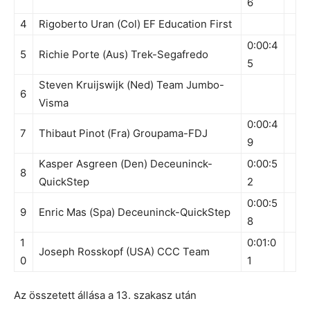
6
4
Rigoberto Uran (Col) EF Education First
0:00:4
5
Richie Porte (Aus) Trek-Segafredo
5
Steven Kruijswijk (Ned) Team Jumbo-
6
Visma
0:00:4
7
Thibaut Pinot (Fra) Groupama-FDJ
9
Kasper Asgreen (Den) Deceuninck-
0:00:5
8
QuickStep
2
0:00:5
9
Enric Mas (Spa) Deceuninck-QuickStep
8
1
0:01:0
Joseph Rosskopf (USA) CCC Team
0
1
Az összetett állása a 13. szakasz után