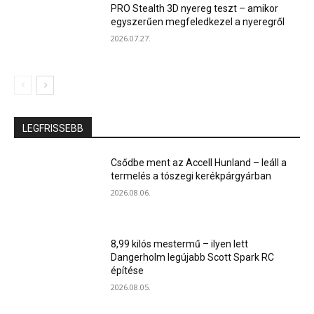
PRO Stealth 3D nyereg teszt – amikor
egyszerűen megfeledkezel a nyeregről
2026.07.27.
LEGFRISSEBB
Csődbe ment az Accell Hunland – leáll a
termelés a tószegi kerékpárgyárban
2026.08.06.
8,99 kilós mestermű – ilyen lett
Dangerholm legújabb Scott Spark RC
építése
2026.08.05.