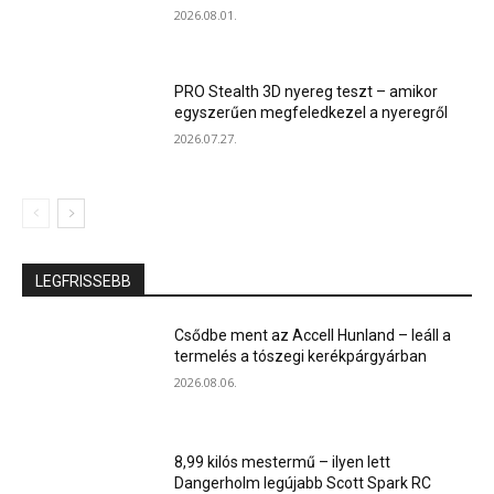
2026.08.01.
PRO Stealth 3D nyereg teszt – amikor
egyszerűen megfeledkezel a nyeregről
2026.07.27.
LEGFRISSEBB
Csődbe ment az Accell Hunland – leáll a
termelés a tószegi kerékpárgyárban
2026.08.06.
8,99 kilós mestermű – ilyen lett
Dangerholm legújabb Scott Spark RC