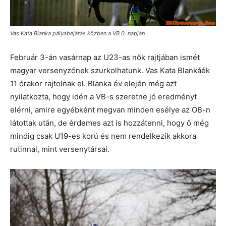
Vas Kata Blanka pályabejárás közben a VB 0. napján
Február 3-án vasárnap az U23-as nők rajtjában ismét
magyar versenyzőnek szurkolhatunk. Vas Kata Blankáék
11 órakor rajtolnak el. Blanka év elején még azt
nyilatkozta, hogy idén a VB-s szeretne jó eredményt
elérni, amire egyébként megvan minden esélye az OB-n
látottak után, de érdemes azt is hozzátenni, hogy ő még
mindig csak U19-es korú és nem rendelkezik akkora
rutinnal, mint versenytársai.