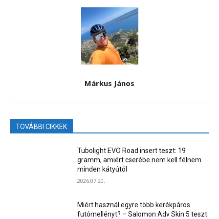
Márkus János
TOVÁBBI CIKKEK
Tubolight EVO Road insert teszt: 19
gramm, amiért cserébe nem kell félnem
minden kátyútól
2026.07.20.
Miért használ egyre több kerékpáros
futómellényt? – Salomon Adv Skin 5 teszt