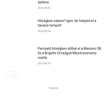
építése
2026.08.05.
Hőségben edzeni? Igen, de felejtsd el a
tavaszi tempót!
2026.08.04.
Perzselő hőségben dőltek el a Masters OB
és a Brigetio Országúti Mezőnyverseny
csatái
2026.08.04.
- Hirdetés -