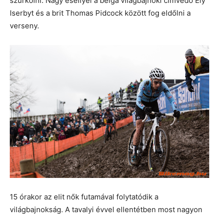
szurkolni. Nagy eséllyel a belga világbajnoki címvédő Ely
Iserbyt és a brit Thomas Pidcock között fog eldőlni a
verseny.
15 órakor az elit nők futamával folytatódik a
világbajnokság. A tavalyi évvel ellentétben most nagyon