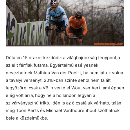
Délután 15 órakor kezdődik a világbajnokság fénypontja
az elit férfiak futama. Egyértelmű esélyesnek
nevezhetnék Mathieu Van der Poel-t, ha nem láttuk volna
a tavalyi versenyt, 2018-ban szinte sehol nem talált
legyőzőre, csak a VB-n verte el Wout van Aert, ami éppen
elég volt arra, hogy ne a hollandon legyen a
szivárványszínű trikó. Idén is az ő csatájuk várható, talán
még Toon Aerts és Michael Vanthourenhout szólhatnak
bele a küzdelmükbe.