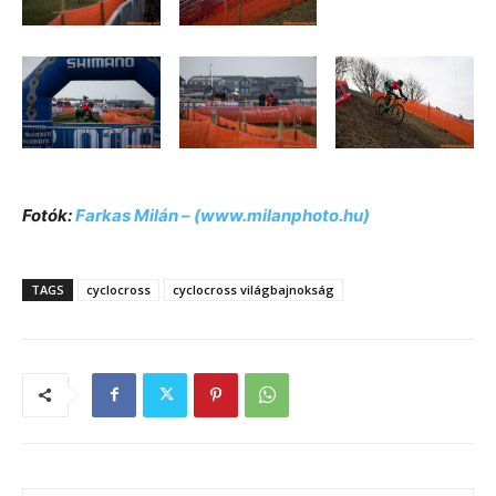
Fotók:
Farkas Milán – (www.milanphoto.hu)
TAGS
cyclocross
cyclocross világbajnokság