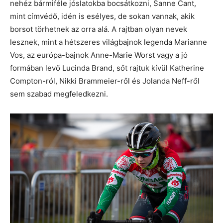
nehéz bármiféle jóslatokba bocsátkozni, Sanne Cant,
mint címvédő, idén is esélyes, de sokan vannak, akik
borsot törhetnek az orra alá. A rajtban olyan nevek
lesznek, mint a hétszeres világbajnok legenda Marianne
Vos, az európa-bajnok Anne-Marie Worst vagy a jó
formában levő Lucinda Brand, sőt rajtuk kívül Katherine
Compton-ról, Nikki Brammeier-ről és Jolanda Neff-ről
sem szabad megfeledkezni.