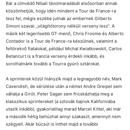
Bár a címvédő Nibali távolmaradását elsősorban annak
köszönhetjük, hogy idén mindent a Tour de France-ra
tesz fel, mégis eszébe jutnak az embernek Gilberto
Simoni szavai: „világítótorony nélküli verseny lesz”. A
másik két legerősebb GT-menő, Chris Froome és Alberto
Contador is a Tour de France-ra készülnek, valamint a
feltörekvő fiatalokat, például Michal Kwiatkowskit, Carlos
Betancurt is a francia verseny érdekli inkább, és
sorolhatnánk tovább a Tourra gyúró sztárokat.
A sprinterek közül hiányzik majd a legnagyobb név, Mark
Cavendish, de sérülése után a német Andre Greipel sem
vállalja a Girót. Peter Sagan sem fricskázhatja meg a
klasszikus sprintereket (a szlovák bajnok Kaliforniába
utazik inkább), gyakorlatilag marad Marcel Kittel, aki már
a második hétig behúzhat annyi szakaszt, amennyit nem
szégyell. Akár búcsút is inthet majd a további