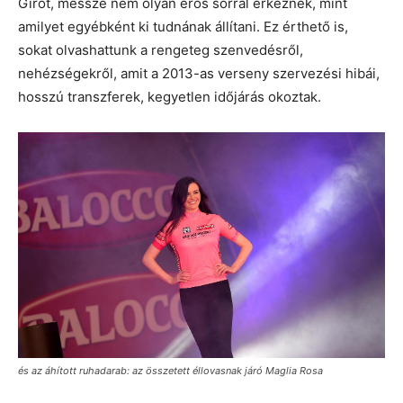
Girót, messze nem olyan erős sorral érkeznek, mint
amilyet egyébként ki tudnának állítani. Ez érthető is,
sokat olvashattunk a rengeteg szenvedésről,
nehézségekről, amit a 2013-as verseny szervezési hibái,
hosszú transzferek, kegyetlen időjárás okoztak.
és az áhított ruhadarab: az összetett éllovasnak járó Maglia Rosa