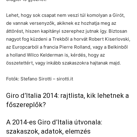
Lehet, hogy sok csapat nem veszi túl komolyan a Girót,
de vannak versenyzők, akiknek ez hozhatja meg az
áttörést, hiszen kapitányi szerephez jutnak így. Biztosan
nagyot fog küzdeni a Trekből a horvát Robert Kiserlovski,
az Europcarból a francia Pierre Rolland, vagy a Belkinből
a holland Wilco Kelderman is, kérdés, hogy az
összetettért, vagy inkább szakaszokra hajtanak majd.
Fotók: Stefano Sirotti – sirotti.it
Giro d’Italia 2014: rajtlista, kik lehetnek a
főszereplők?
A 2014-es Giro d’Italia útvonala:
szakaszok, adatok, elemzés