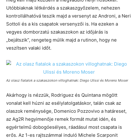
Utóbbiaknak létkérdés a szakaszgyőzelem, nehezen
kontrollálhatóvá teszik majd a versenyt az Androni, a Neri
Sottoli és a kis csapatok versenyzői is. Ha ezeken a
vegyes domborzatú szakaszokon az időjárás is
„bejátszik”, rengeteg múlik majd a rutinon, hogy ne
veszítsen valaki időt.
Az olasz fiatalok a szakaszokon villoghatnak: Diego Ulissi és Moreno Moser
Akárhogy is nézzük, Rodriguez és Quintana mögött
vonalat kell húzni az esélylatolgatáskor, talán csak az
olaszok reménysége, Domenico Pozzovivo a határeset,
az Ag2R hegyimenője remek formát mutat idén, és
egyértelmű dobogóesélyes, ráadásul most csapata is
erős. Az 1-es rajtszámmal induló Michele Scarponit