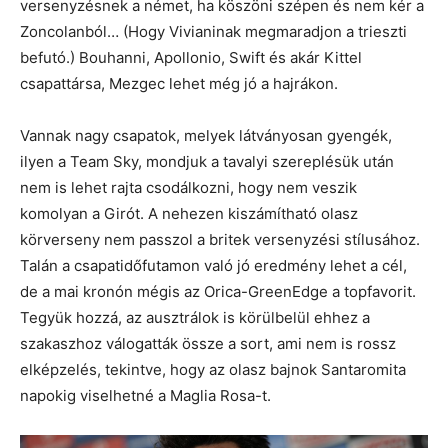
versenyzésnek a német, ha köszöni szépen és nem kér a
Zoncolanból… (Hogy Vivianinak megmaradjon a trieszti
befutó.) Bouhanni, Apollonio, Swift és akár Kittel
csapattársa, Mezgec lehet még jó a hajrákon.
Vannak nagy csapatok, melyek látványosan gyengék,
ilyen a Team Sky, mondjuk a tavalyi szereplésük után
nem is lehet rajta csodálkozni, hogy nem veszik
komolyan a Girót. A nehezen kiszámítható olasz
körverseny nem passzol a britek versenyzési stílusához.
Talán a csapatidőfutamon való jó eredmény lehet a cél,
de a mai kronón mégis az Orica-GreenEdge a topfavorit.
Tegyük hozzá, az ausztrálok is körülbelül ehhez a
szakaszhoz válogatták össze a sort, ami nem is rossz
elképzelés, tekintve, hogy az olasz bajnok Santaromita
napokig viselhetné a Maglia Rosa-t.