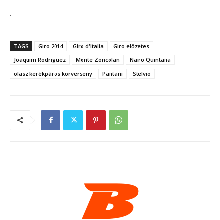
.
TAGS
Giro 2014
Giro d'Italia
Giro előzetes
Joaquim Rodriguez
Monte Zoncolan
Nairo Quintana
olasz kerékpáros körverseny
Pantani
Stelvio