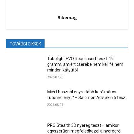
Bikemag
TOVÁBBI CIKKEK
Tubolight EVO Road insert teszt: 19
gramm, amiért cserébe nem kell félnem
minden kátyútól
2026.07.20.
Miért használ egyre több kerékpáros
futómellényt? – Salomon Adv Skin 5 teszt
2026.08.01.
PRO Stealth 3D nyereg teszt – amikor
egyszerűen megfeledkezel a nyeregről