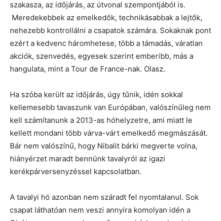
szakasza, az időjárás, az útvonal szempontjából is.
Meredekebbek az emelkedők, technikásabbak a lejtők,
nehezebb kontrollálni a csapatok számára. Sokaknak pont
ezért a kedvenc háromhetese, több a támadás, váratlan
akciók, szenvedés, egyesek szerint emberibb, más a
hangulata, mint a Tour de France-nak. Olasz.
Ha szóba került az időjárás, úgy tűnik, idén sokkal
kellemesebb tavaszunk van Európában, valószínűleg nem
kell számítanunk a 2013-as hóhelyzetre, ami miatt le
kellett mondani több várva-várt emelkedő megmászását.
Bár nem valószínű, hogy Nibalit bárki megverte volna,
hiányérzet maradt bennünk tavalyról az igazi
kerékpárversenyzéssel kapcsolatban.
A tavalyi hó azonban nem száradt fel nyomtalanul. Sok
csapat láthatóan nem veszi annyira komolyan idén a