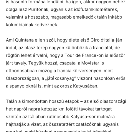
is hasonló formába lendülni, ha igen, akkor nagyon nehéz
dolga lesz Puritónak, ugyanis az időfutamkilométerek,
valamint a hosszabb, magasabb emelkedők talán inkább
kolumbiainak kedveznek.
Ami Quintana ellen szól, hogy élete első Giro d’Italia-ján
indul, az olasz terep nagyon különbözik a franciától, de
rögtön lehet érvelni, hogy a Tour de France-on is először
járt tavaly. Tegyük hozzá, csapata, a Movistar is
otthonosabban mozog a francia körversenyen, mint
Olaszországban, a „játékosanyag” viszont hasonlóan erős
a spanyoloknál is, mint az orosz Katyusában.
Talán a kimondottan hosszú etapok – az első olaszországi
hét napról napra kétszáz km fölötti távokat tartogat –
szintén az Itáliában rutinosabb Katyusa-sor malmára
hajthatják a vizet, az összetettért csatázóknak ugyanis
meg kell majd küzdeni a megvaduló helyi hősökkel.