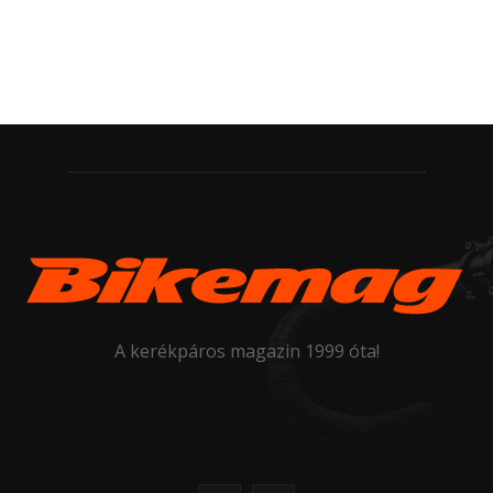
A kerékpáros magazin 1999 óta!