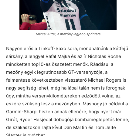
Marcel Kittel, a mezőny legjobb sprintere
Nagyon erős a Tinkoff-Saxo sora, mondhatnánk a kétfejű
sárkány, a lengyel Rafal Majka és az ír Nicholas Roche
mindketten top10-es összetett menők. Ráadásul a
mezőny egyik legrutinosabb GT-versenyzője, a
felmentése következtében visszatérő Michael Rogers is
nagy segítség lehet, még ha lábai talán nem is forognak
úgy, mintha versenykilométereken edződött volna, az
eszére szükség lesz a mezőnyben. Máshogy jó például a
Garmin-Sharp, hiszen annak ellenére, hogy nyert már
Girót, Ryder Hesjedal dobogója bombameglepetés lenne,
de szakaszokon rajta kívül Dan Martin és Tom Jelte
Slagter is győzhet.