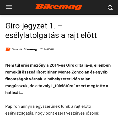
Giro-jegyzet 1. –
esélylatolgatás a rajt előtt
Szerző:
Bikemag
2014.05.09.
Nem túl erős mezőny a 2014-es Giro d’Italia-n, ellenben
remekül összeállított itiner, Monte Zoncolan és egyéb
finomságok várnak, a hóhelyzetet idén talán
megússzuk, de a tavalyi „túlélőtúra” azért megtette a
hatását…
Papíron annyira egyszerűnek tűnik a rajt előtti
esélylatolgatás, hogy pont ezért veszélyes jósolni: