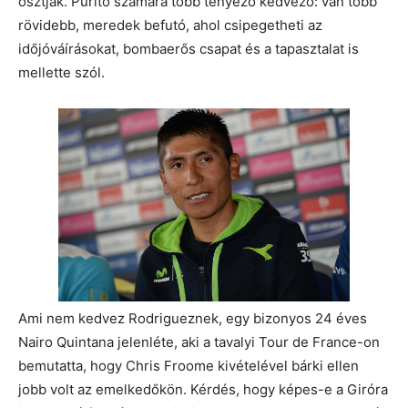
osztják. Purito számára több tényező kedvező: van több
rövidebb, meredek befutó, ahol csipegetheti az
időjóváírásokat, bombaerős csapat és a tapasztalat is
mellette szól.
Ami nem kedvez Rodrigueznek, egy bizonyos 24 éves
Nairo Quintana jelenléte, aki a tavalyi Tour de France-on
bemutatta, hogy Chris Froome kivételével bárki ellen
jobb volt az emelkedőkön. Kérdés, hogy képes-e a Giróra