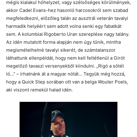
mégis kialakul hóhelyzet, vagy szélsőséges körülmények,
akkor Cadel Evans-hez hasonló harcosokról sem szabad
megfeledkezni, előzőleg talán az ausztrál veterán tavalyi
harmadik helyéért sem adott volna senki egy fabatkát
sem. A kolumbiai Rigoberto Uran szereplése nagy talány.
Az idén mutatott forma alapján nem úgy tűnik, mintha
megismételhetné tavalyi sikerét, de számtalanszor
láthattunk ellenpéldát, hogy nem kell feltétlenül a Girót
megelőző tavaszi versenyekből kiindulni. „Rigó a sötét
ló…” – írhatnánk át a magyar nótát… Tegyük még hozzá,
hogy a Quick Step sorában ott van a belga Wouter Poels,
aki viszont remekül halad idén.