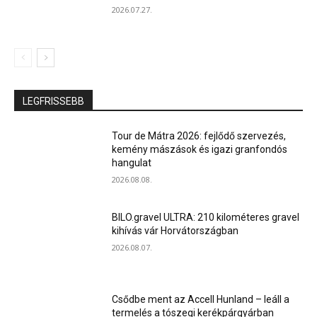
2026.07.27.
LEGFRISSEBB
Tour de Mátra 2026: fejlődő szervezés,
kemény mászások és igazi granfondós
hangulat
2026.08.08.
BILO.gravel ULTRA: 210 kilométeres gravel
kihívás vár Horvátországban
2026.08.07.
Csődbe ment az Accell Hunland – leáll a
termelés a tószegi kerékpárgyárban