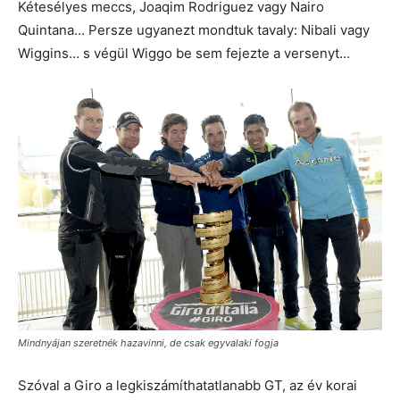
Kétesélyes meccs, Joaqim Rodriguez vagy Nairo
Quintana… Persze ugyanezt mondtuk tavaly: Nibali vagy
Wiggins… s végül Wiggo be sem fejezte a versenyt…
Mindnyájan szeretnék hazavinni, de csak egyvalaki fogja
Szóval a Giro a legkiszámíthatatlanabb GT, az év korai