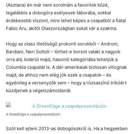
(Asztana) én már nem sorolnám a favoritok közé,
legalábbis a dobogóra esélyesek táborába, sokkal
érdekesebb viszont, mire lehet képes a csapatból a fiatal
Fabio Aru, akitől Olaszországban sokat vár a szakma.
Hogy az olasz illetőségű prokonti sorokból – Androni,
Bardiani, Neri Sottoli – törhet-e borsot valaki a nagyok
orra alá, kiderül majd, hasonló kategóriába tehetjük a
Columbia csapatát is. A dél-amerikaiak biztosan villognak
majd, de ahhoz nem elég jók ezek a csapatok – és
egyénileg a versenyzők sem – hogy a rózsaszínű trikóért
küzdjenek a végelszámolásnál.
A GreenEdge a csapatprezentáción
Szót kell ejteni 2013-as dobogósokról is. Ha a hegyekben