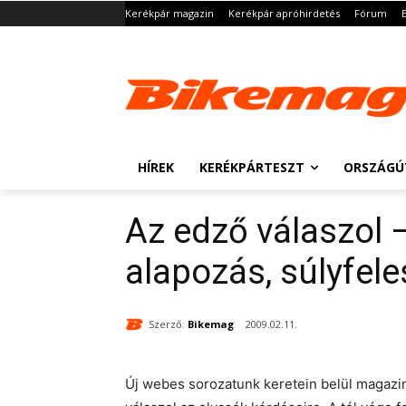
Kerékpár magazin
Kerékpár apróhirdetés
Fórum
HÍREK
KERÉKPÁRTESZT
ORSZÁGÚ
Az edző válaszol –
alapozás, súlyfel
Szerző:
Bikemag
2009.02.11.
Új webes sorozatunk keretein belül magazin