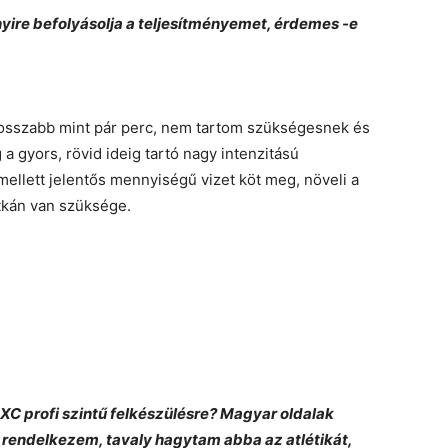
yire befolyásolja a teljesítményemet, érdemes -e
osszabb mint pár perc, nem tartom szükségesnek és
 a gyors, rövid ideig tartó nagy intenzitású
mellett jelentős mennyiségű vizet köt meg, növeli a
itkán van szüksége.
XC profi szintű felkészülésre? Magyar oldalak
 rendelkezem, tavaly hagytam abba az atlétikát,