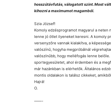
hosszútávfutás, válogatott szint. Most v
kihozni a maximumot magamból.
Szia József!
Komoly edzésprogramot magyarul a neten n
lenne jó ötlet ilyeneket keresni. A komoly 
versenyzőre vannak kialakítva, a képessége
valószínű, hogyha megpróbálnál végrehajtani
valószínűbb, hogy melléfogás lenne belőle.
sportegyesületet, ahol érdemben és a megfe
már hazánkban is elérhetők. Általános edz
montis oldalakon is találsz cikkeket, amikbő
Hajrá!
O.
——-