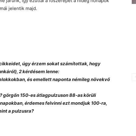
elé járunk, így ezúttal a főszerepet a hideg hónapok
mái jelentik majd.
 cikkeidet, úgy érzem sokat számítottak, hogy
nkáról), 2 kérdésem lenne:
 blokkokban, és emellett naponta némileg növekvő
? görgőn 150-es átlagpulzuson 88-as körüli
napokban, érdemes felvinni ezt mondjuk 100-ra,
mint a pulzusra?