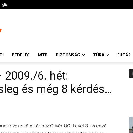
English
TI
PEDELEC
MTB
BIZTONSÁG
TÚRA
FUTÁS
 2009./6. hét:
esleg és még 8 kérdés…
unk szakértője Lőrincz Olivér UCI Level 3-as edző