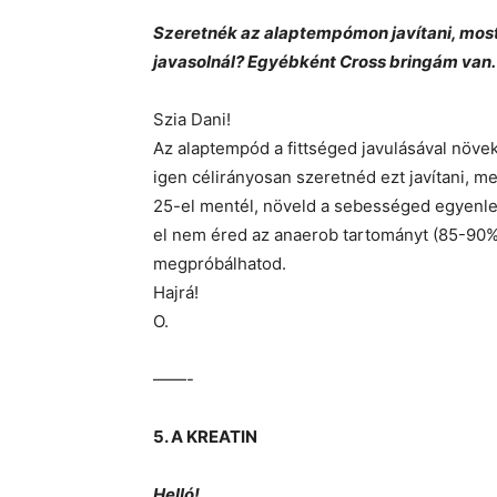
Szeretnék az alaptempómon javítani, most 
javasolnál? Egyébként Cross bringám van.
Szia Dani!
Az alaptempód a fittséged javulásával növeke
igen célirányosan szeretnéd ezt javítani, 
25-el mentél, növeld a sebességed egyenlet
el nem éred az anaerob tartományt (85-90% 
megpróbálhatod.
Hajrá!
O.
——-
5. A KREATIN
Helló!