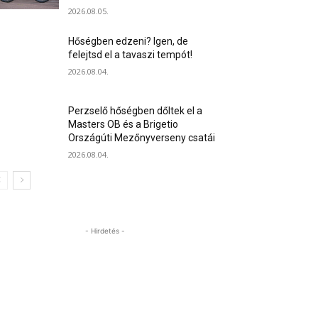
2026.08.05.
Hőségben edzeni? Igen, de
felejtsd el a tavaszi tempót!
2026.08.04.
Perzselő hőségben dőltek el a
Masters OB és a Brigetio
Országúti Mezőnyverseny csatái
2026.08.04.
- Hirdetés -