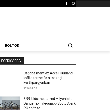
BOLTOK
LEGFRISSEBB
Csődbe ment az Accell Hunland –
leáll a termelés a tószegi
kerékpárgyárban
2026.08.06.
8,99 kilós mestermű – ilyen lett
Dangerholm legújabb Scott Spark
RC építése