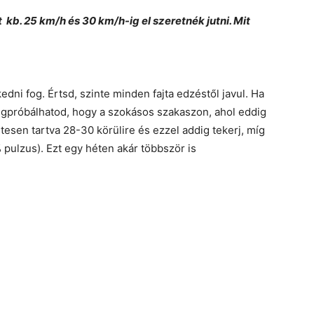
kb. 25 km/h és 30 km/h-ig el szeretnék jutni. Mit
dni fog. Értsd, szinte minden fajta edzéstől javul. Ha
megpróbálhatod, hogy a szokásos szakaszon, ahol eddig
esen tartva 28-30 körülire és ezzel addig tekerj, míg
pulzus). Ezt egy héten akár többször is