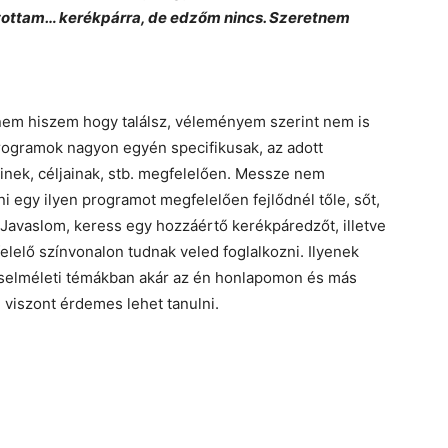
áltottam… kerékpárra, de edzőm nincs. Szeretnem
em hiszem hogy találsz, véleményem szerint nem is
programok nagyon egyén specifikusak, az adott
inek, céljainak, stb. megfelelően. Messze nem
 egy ilyen programot megfelelően fejlődnél tőle, sőt,
 Javaslom, keress egy hozzáértő kerékpáredzőt, illetve
lelő színvonalon tudnak veled foglalkozni. Ilyenek
éselméleti témákban akár az én honlapomon és más
l viszont érdemes lehet tanulni.