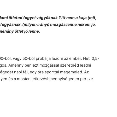
lami ötleted fogyni vágyóknak ? Itt nem a kaja (mit,
fogyásnak. (milyen irányú mozgás lenne nekem jó,
éhány ötlet jó lenne.
-ból, vagy 50-ből próbálja leadni az ember. Heti 0,5-
ságos. Amennyiben ezt mozgással szeretnéd leadni
gedet napi fél, egy óra sporttal megemeled. Az
egyen és a mostani étkezési mennyiségeden persze