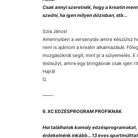
Csak annyi szeretnék, hogy a kreatin menn
szedni, ha igen milyen dózisban, stb…
Szia János!
Amennyiben a versenytáv amire készülsz h
nem is ajánlom a kreatin alkalmazását. Főleg
mozgásoknál segít, mint pl a súlyemelés. E 
testsúlyt, amire egy bringásnak csak igen r
Hajrá!
O.
——-
6. XC EDZÉSPROGRAM PROFIKNAK
Hol találhatok komoly edzésprogramokat, 
érdekelnénk inkább… 13 eves sportmúlttal