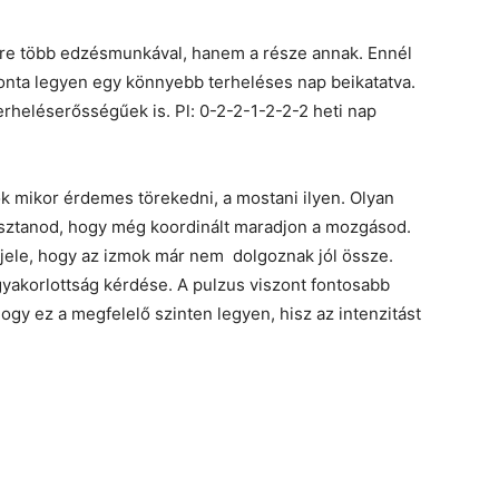
re több edzésmunkával, hanem a része annak. Ennél
onta legyen egy könnyebb terheléses nap beikatatva.
rheléserősségűek is. Pl: 0-2-2-1-2-2-2 heti nap
 mikor érdemes törekedni, a mostani ilyen. Olyan
ztanod, hogy még koordinált maradjon a mozgásod.
 jele, hogy az izmok már nem dolgoznak jól össze.
 gyakorlottság kérdése. A pulzus viszont fontosabb
ogy ez a megfelelő szinten legyen, hisz az intenzitást