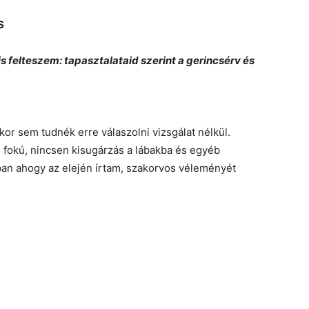
S
 felteszem: tapasztalataid szerint a gerincsérv és
or sem tudnék erre válaszolni vizsgálat nélkül.
fokú, nincsen kisugárzás a lábakba és egyéb
ban ahogy az elején írtam, szakorvos véleményét