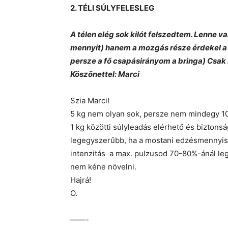
2. TÉLI SÚLYFELESLEG
A télen elég sok kilót felszedtem. Lenne va
mennyit) hanem a mozgás része érdekel a 
persze a fő csapásirányom a bringa) Csak n
Köszönettel: Marci
Szia Marci!
5 kg nem olyan sok, persze nem mindegy 100
1 kg közötti súlyleadás elérhető és bizton
legegyszerűbb, ha a mostani edzésmennyisé
intenzitás a max. pulzusod 70-80%-ánál l
nem kéne növelni.
Hajrá!
O.
——-