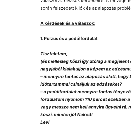
válaszol az olvasók kérdéseire. A tél vége f
során felszedett kilók és az alapozás problé
A kérdések és a válaszok:
1. Pulzus és a pedálfordulat
Tiszteletem,
(és mellesleg köszi így utólag a megjelent
nagyjából kialakuljon a képem az edzésmu
– mennyire fontos az alapozás alatt, hogy
időtartammal csináljuk az edzéseket?
– a pedálfordulat mennyire fontos tényező
fordulatom nyomom 110 percet ezekben a 
vagy messze nem kell annyira ügyelni rá, 
köszi, minden jót Neked!
Levi