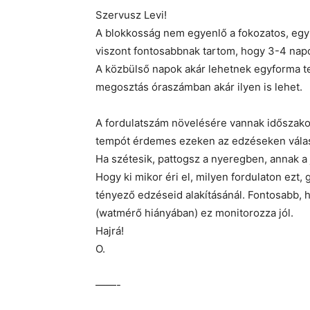
Szervusz Levi!
A blokkosság nem egyenlő a fokozatos, egy
viszont fontosabbnak tartom, hogy 3-4 nap
A közbülső napok akár lehetnek egyforma te
megosztás óraszámban akár ilyen is lehet.
A fordulatszám növelésére vannak időszakok
tempót érdemes ezeken az edzéseken válas
Ha szétesik, pattogsz a nyeregben, annak a
Hogy ki mikor éri el, milyen fordulaton ezt,
tényező edzéseid alakításánál. Fontosabb, h
(watmérő hiányában) ez monitorozza jól.
Hajrá!
O.
——-