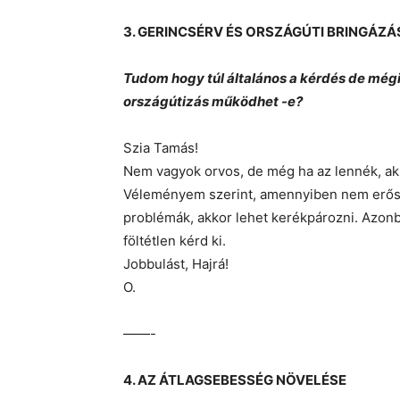
3. GERINCSÉRV ÉS ORSZÁGÚTI BRINGÁZÁ
Tudom hogy túl általános a kérdés de mégis
országútizás működhet -e?
Szia Tamás!
Nem vagyok orvos, de még ha az lennék, akk
Véleményem szerint, amennyiben nem erős 
problémák, akkor lehet kerékpározni. Azon
föltétlen kérd ki.
Jobbulást, Hajrá!
O.
——-
4. AZ ÁTLAGSEBESSÉG NÖVELÉSE