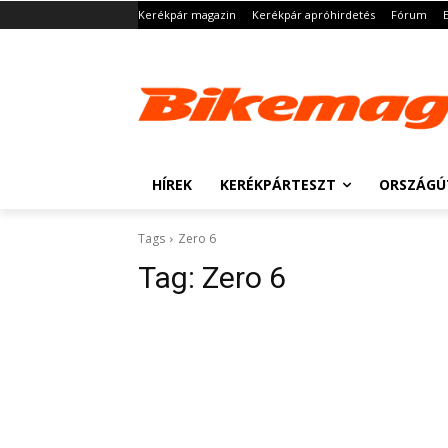
Kerékpár magazin
Kerékpár apróhirdetés
Fórum
HÍREK
KERÉKPÁRTESZT
ORSZÁGÚ
Tags
Zero 6
Tag:
Zero 6