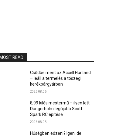
MOST READ
Csődbe ment az Accell Hunland
– leáll a termelés a tószegi
kerékpárgyárban
2026.08.06.
8,99 kilós mestermű – ilyen lett
Dangerholm legújabb Scott
Spark RC építése
2026.08.05.
Hőségben edzeni? Igen, de