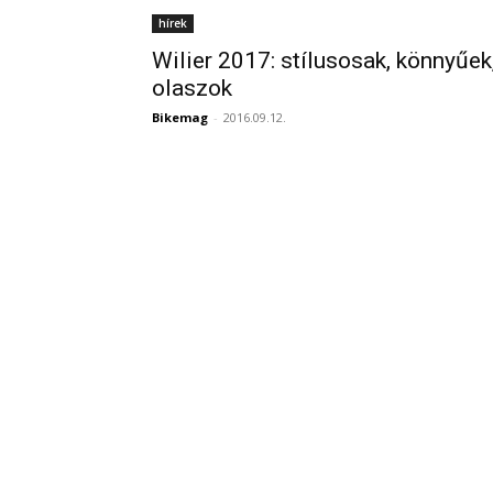
hírek
Wilier 2017: stílusosak, könnyűek
olaszok
Bikemag
-
2016.09.12.