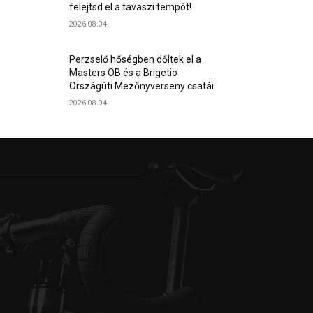
felejtsd el a tavaszi tempót!
2026.08.04.
Perzselő hőségben dőltek el a
Masters OB és a Brigetio
Országúti Mezőnyverseny csatái
2026.08.04.